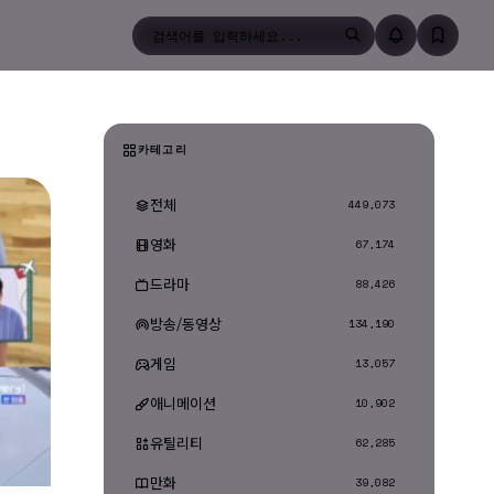
검색
카테고리
전체
449,073
영화
67,174
드라마
88,426
방송/동영상
134,190
게임
13,057
애니메이션
10,902
유틸리티
62,285
만화
39,082