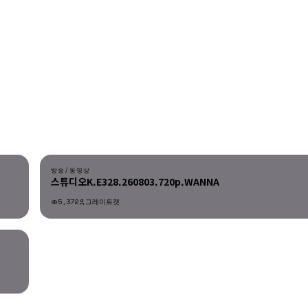
다운로드
방송/동영상
스튜디오K.E328.260803.720p.WANNA
5,372
그레이트캣