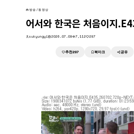
방송/동영상
어서와 한국은 처음이지.E435
sukyungyi
2026.07.09
7,112
297
추천
북마크
공유
다운로드
297