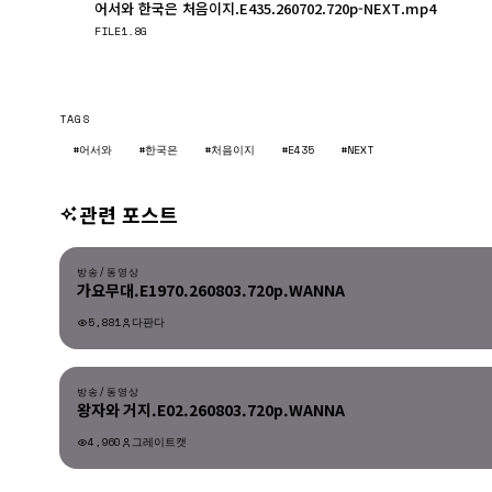
어서와 한국은 처음이지.E435.260702.720p-NEXT.mp4
FILE
1.8G
TAGS
#어서와
#한국은
#처음이지
#E435
#NEXT
관련 포스트
방송/동영상
방송/동영상
가요무대.E1970.260803.720p.WANNA
5,881
다판다
방송/동영상
방송/동영상
왕자와 거지.E02.260803.720p.WANNA
4,960
그레이트캣
방송/동영상