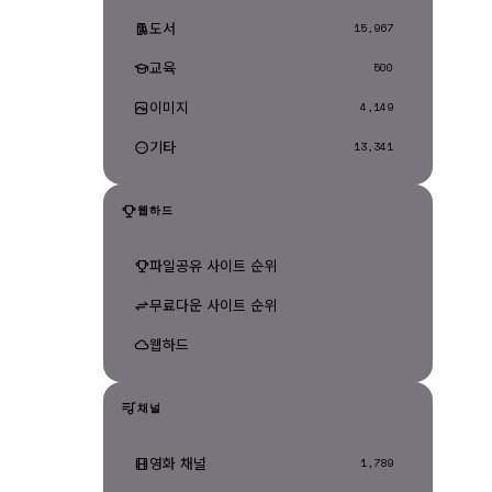
도서
15,967
교육
500
이미지
4,149
기타
13,341
웹하드
파일공유 사이트 순위
무료다운 사이트 순위
웹하드
채널
영화 채널
1,789