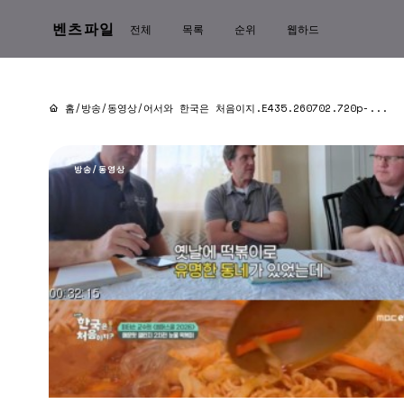
벤츠파일
전체
목록
순위
웹하드
홈
/
방송/동영상
/
어서와 한국은 처음이지.E435.260702.720p-...
방송/동영상