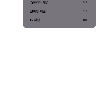
드라마 채널
342
예능 채널
310
TV 채널
126