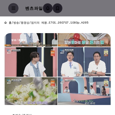
벤츠파일
홈
/
방송/동영상
/
엄지의 제왕.E701.260707.1080p.H265
방송/동영상