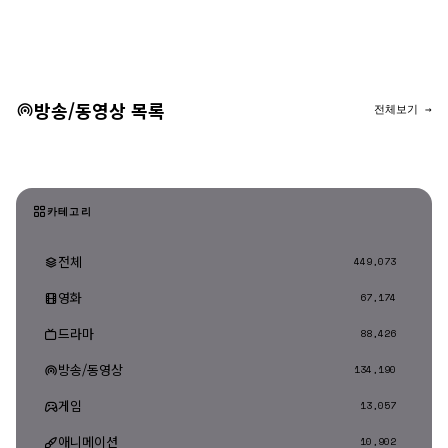
댓글 등록
방송/동영상 목록
전체보기 →
카테고리
전체
449,073
영화
67,174
드라마
88,426
방송/동영상
134,190
게임
13,057
애니메이션
10,902