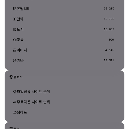
유틸리티
62,285
만화
39,082
도서
15,967
교육
500
이미지
4,149
기타
13,341
웹하드
파일공유 사이트 순위
무료다운 사이트 순위
웹하드
채널