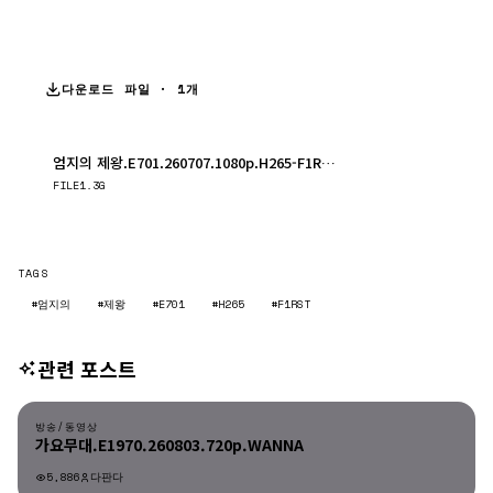
다운로드 파일 · 1개
엄지의 제왕.E701.260707.1080p.H265-F1RST.mp4
다운로드
FILE
1.3G
TAGS
#엄지의
#제왕
#E701
#H265
#F1RST
관련 포스트
방송/동영상
방송/동영상
가요무대.E1970.260803.720p.WANNA
5,886
다판다