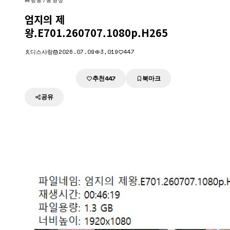
방송/동영상
엄지의 제
왕.E701.260707.1080p.H265
디스사랑
2026.07.09
3,019
447
추천
북마크
다운로드
447
공유