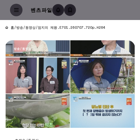
벤츠파일
홈
/
방송/동영상
/
엄지의 제왕.E701.260707.720p.H264
방송/동영상