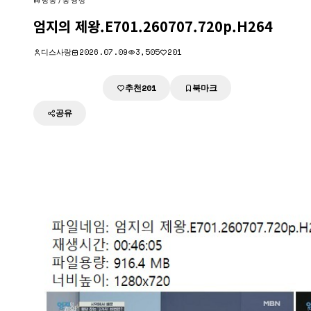
방송/동영상
엄지의 제왕.E701.260707.720p.H264
디스사랑
2026.07.09
3,505
201
추천
북마크
다운로드
201
공유