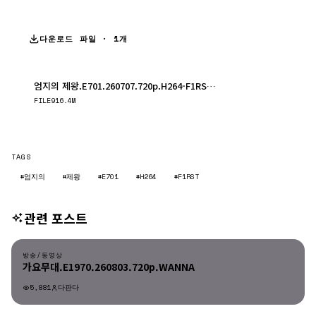
다운로드 파일 · 1개
엄지의 제왕.E701.260707.720p.H264-F1RST.mp4
다운로드
FILE
916.4M
TAGS
#엄지의
#제왕
#E701
#H264
#F1RST
관련 포스트
방송/동영상
방송/동영상
가요무대.E1970.260803.720p.WANNA
5,881
다판다
방송/동영상