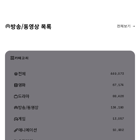
댓글 등록
방송/동영상 목록
전체보기 →
카테고리
전체
449,073
영화
67,174
드라마
88,426
방송/동영상
134,190
게임
13,057
애니메이션
10,902