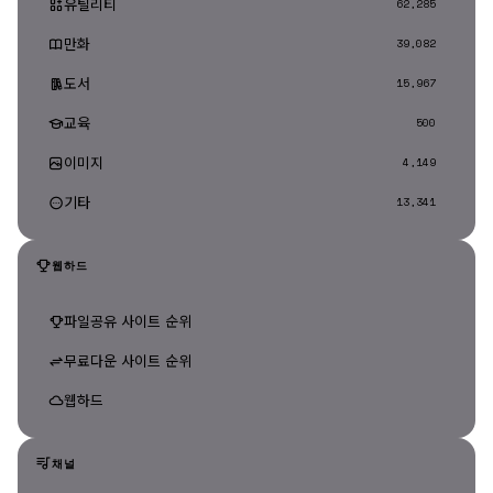
유틸리티
62,285
만화
39,082
도서
15,967
교육
500
이미지
4,149
기타
13,341
웹하드
파일공유 사이트 순위
무료다운 사이트 순위
웹하드
채널