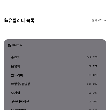
댓글 등록
유틸리티 목록
전체보기 →
카테고리
전체
449,073
영화
67,174
드라마
88,426
방송/동영상
134,190
게임
13,057
애니메이션
10,902