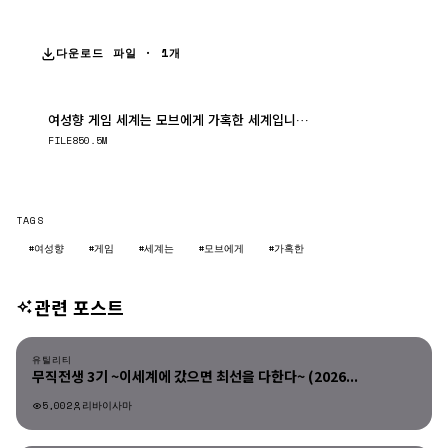
다운로드 파일 · 1개
여성향 게임 세계는 모브에게 가혹한 세계입니다 2.E01.260709.1080p.WAN..
다운로드
FILE
850.5M
TAGS
#여성향
#게임
#세계는
#모브에게
#가혹한
관련 포스트
유틸리티
유틸리티
무직전생 3기 ~이세계에 갔으면 최선을 다한다~ (2026...
5,002
리바이사마
유틸리티