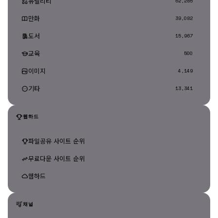
유틸리티
62,285
만화
39,082
도서
15,967
교육
500
이미지
4,149
기타
13,341
웹하드
파일공유 사이트 순위
무료다운 사이트 순위
웹하드
채널