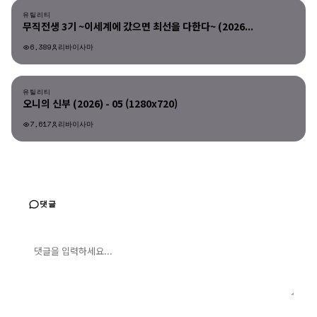
유틸리티
무직전생 3기 ~이세계에 갔으면 최선을 다한다~ (2026...
6,389
리바이사마
유틸리티
유틸리티
오니의 신부 (2026) - 05 (1280x720)
7,617
리바이사마
댓글
댓글 입력