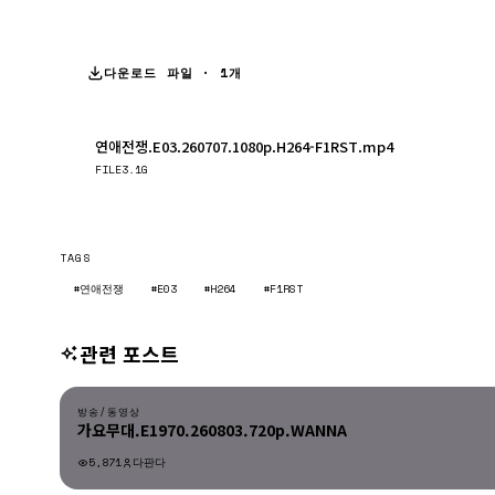
다운로드 파일 · 1개
연애전쟁.E03.260707.1080p.H264-F1RST.mp4
FILE
3.1G
TAGS
#연애전쟁
#E03
#H264
#F1RST
관련 포스트
방송/동영상
방송/동영상
가요무대.E1970.260803.720p.WANNA
5,871
다판다
방송/동영상