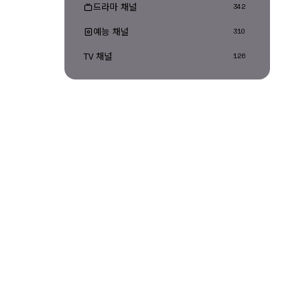
드라마 채널
342
예능 채널
310
TV 채널
126