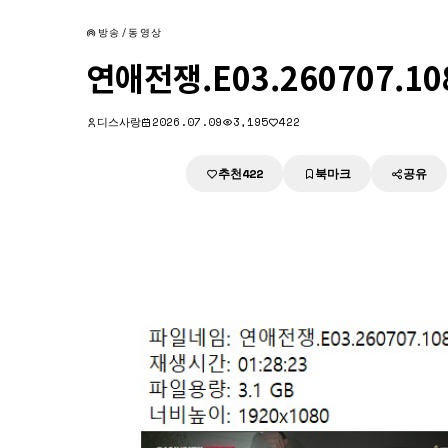
방송/동영상
연애전쟁.E03.260707.10
디스사랑
2026.07.09
3,195
422
추천
북마크
공유
다운로드
422