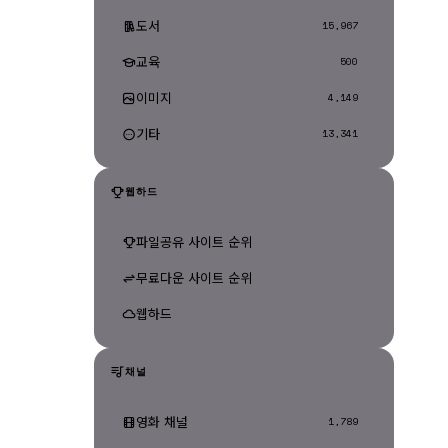
도서
15,967
교육
500
이미지
4,149
기타
13,341
웹하드
파일공유 사이트 순위
무료다운 사이트 순위
웹하드
채널
영화 채널
1,789