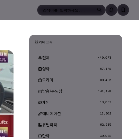
검색
카테고리
전체
449,073
영화
67,174
드라마
88,426
방송/동영상
134,190
게임
13,057
애니메이션
10,902
유틸리티
62,285
만화
39,082