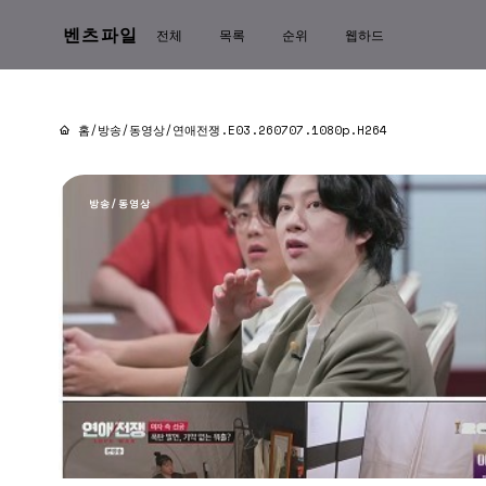
벤츠파일
전체
목록
순위
웹하드
홈
/
방송/동영상
/
연애전쟁.E03.260707.1080p.H264
방송/동영상