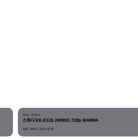
다운로드
방송/동영상
스튜디오K.E328.260803.720p.WANNA
5,359
그레이트캣