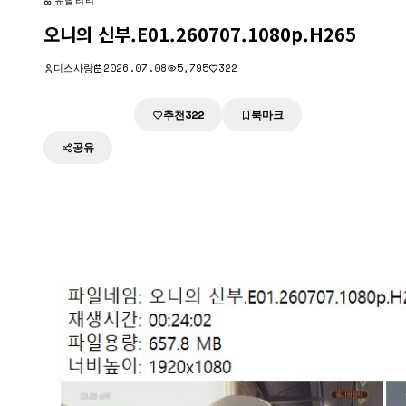
유틸리티
오니의 신부.E01.260707.1080p.H265
디스사랑
2026.07.08
5,795
322
추천
북마크
다운로드
322
공유