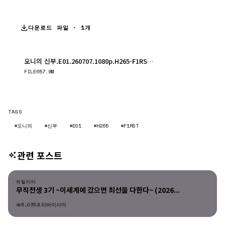
다운로드 파일 · 1개
오니의 신부.E01.260707.1080p.H265-F1RST.mp4
다운로드
FILE
657.8M
TAGS
#오니의
#신부
#E01
#H265
#F1RST
관련 포스트
유틸리티
유틸리티
무직전생 3기 ~이세계에 갔으면 최선을 다한다~ (2026...
5,035
리바이사마
유틸리티