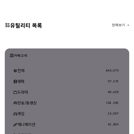
댓글 등록
유틸리티 목록
전체보기 →
카테고리
전체
449,073
영화
67,174
드라마
88,426
방송/동영상
134,190
게임
13,057
애니메이션
10,902