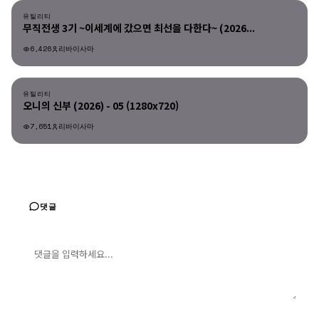
유틸리티
무직전생 3기 ~이세계에 갔으면 최선을 다한다~ (2026...
6,426
리바이사마
유틸리티
유틸리티
오니의 신부 (2026) - 05 (1280x720)
7,651
리바이사마
댓글
댓글 입력