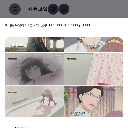
벤츠파일
홈
/
유틸리티
/
오니의 신부.E01.260707.1080p.H265
유틸리티