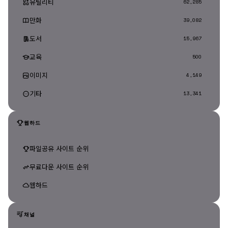
유틸리티
62,285
만화
39,082
도서
15,967
교육
500
이미지
4,149
기타
13,341
웹하드
파일공유 사이트 순위
무료다운 사이트 순위
웹하드
채널