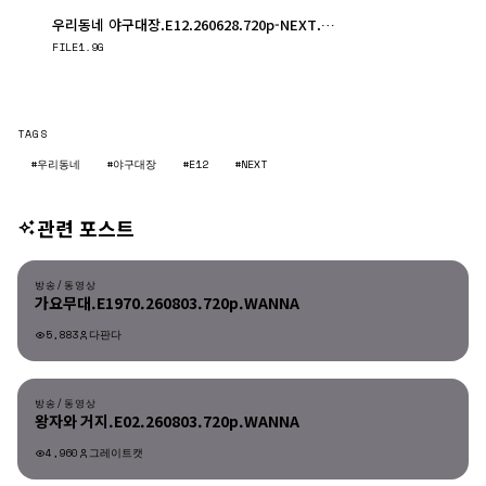
우리동네 야구대장.E12.260628.720p-NEXT.mp4
다운로드
FILE
1.9G
TAGS
#우리동네
#야구대장
#E12
#NEXT
관련 포스트
방송/동영상
방송/동영상
가요무대.E1970.260803.720p.WANNA
5,883
다판다
방송/동영상
방송/동영상
왕자와 거지.E02.260803.720p.WANNA
4,960
그레이트캣
방송/동영상