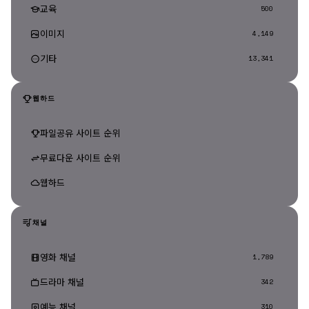
교육
500
이미지
4,149
기타
13,341
웹하드
파일공유 사이트 순위
무료다운 사이트 순위
웹하드
채널
영화 채널
1,789
드라마 채널
342
예능 채널
310