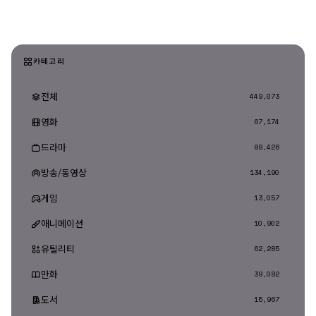
카테고리
전체
449,073
영화
67,174
드라마
88,426
방송/동영상
134,190
게임
13,057
애니메이션
10,902
유틸리티
62,285
만화
39,082
도서
15,967