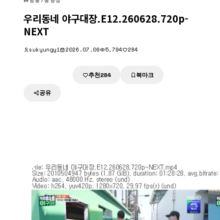
방송/동영상
우리동네 야구대장.E12.260628.720p-
NEXT
sukyungyi
2026.07.09
5,794
284
추천
북마크
다운로드
284
공유