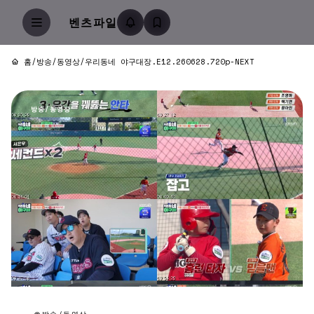
벤츠파일
홈
/
방송/동영상
/
우리동네 야구대장.E12.260628.720p-NEXT
방송/동영상