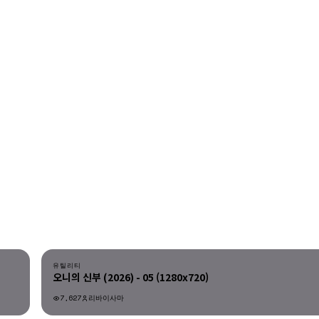
다운로드
유틸리티
오니의 신부 (2026) - 05 (1280x720)
7,627
리바이사마