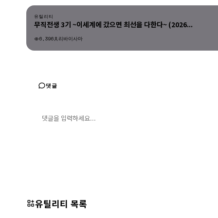
유틸리티
무직전생 3기 ~이세계에 갔으면 최선을 다한다~ (2026...
6,396
리바이사마
유틸리티
댓글
댓글 입력
댓글 등록
유틸리티 목록