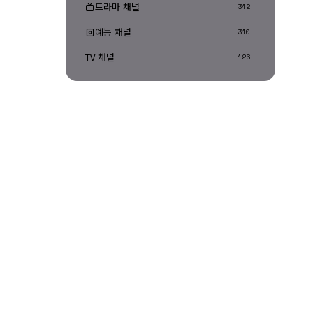
드라마 채널
342
예능 채널
310
TV 채널
126