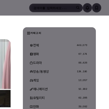
검색
카테고리
전체
449,073
영화
67,174
드라마
88,426
방송/동영상
134,190
게임
13,057
애니메이션
10,902
유틸리티
62,285
만화
39,082