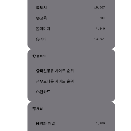
도서
15,967
교육
500
이미지
4,149
기타
13,341
웹하드
파일공유 사이트 순위
무료다운 사이트 순위
웹하드
채널
영화 채널
1,789