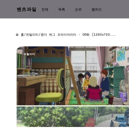
벤츠파일
전체
목록
순위
웹하드
홈
/
유틸리티
/
원더 에그 프라이어리티 - 05화 (1280x720...
유틸리티