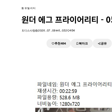
유틸리티
원더 에그 프라이어리티 - 05
디스사랑
2026.07.08
6,032
454
추천
북마크
공유
다운로드
454