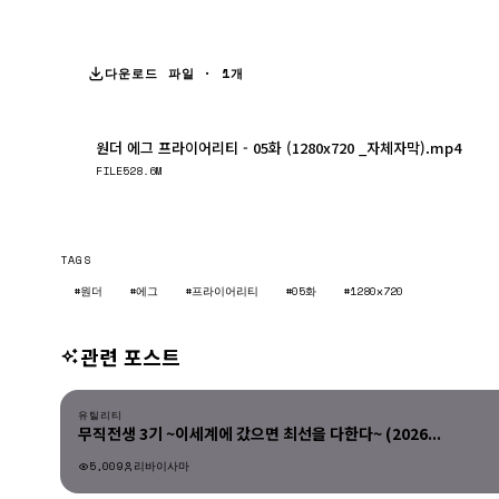
다운로드 파일 · 1개
원더 에그 프라이어리티 - 05화 (1280x720 _자체자막).mp4
FILE
528.6M
TAGS
#원더
#에그
#프라이어리티
#05화
#1280x720
관련 포스트
유틸리티
유틸리티
무직전생 3기 ~이세계에 갔으면 최선을 다한다~ (2026...
5,009
리바이사마
유틸리티