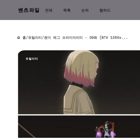
벤츠파일
전체
목록
순위
웹하드
홈
/
유틸리티
/
원더 에그 프라이어리티 - 09화 (NTV 1280x...
유틸리티