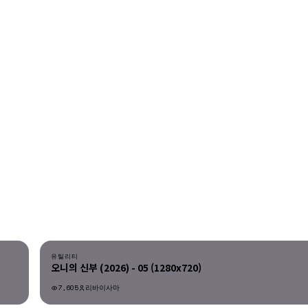
다운로드
유틸리티
오니의 신부 (2026) - 05 (1280x720)
7,605
리바이사마