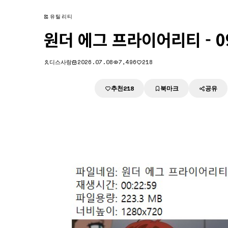
유틸리티
원더 에그 프라이어리티 - 09화
디스사랑
2026.07.08
7,496
218
추천
북마크
공유
다운로드
218