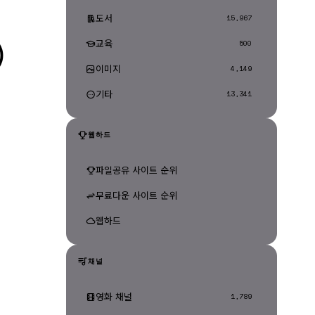
도서
15,967
교육
)
500
이미지
4,149
기타
13,341
웹하드
파일공유 사이트 순위
무료다운 사이트 순위
웹하드
채널
영화 채널
1,789