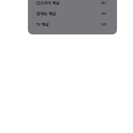
드라마 채널
342
예능 채널
310
TV 채널
126