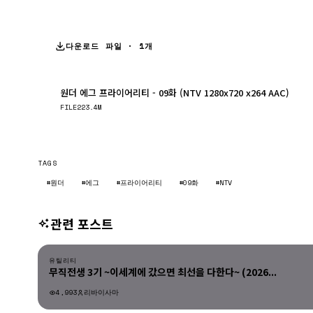
다운로드 파일 · 1개
원더 에그 프라이어리티 - 09화 (NTV 1280x720 x264 AAC)
FILE
223.4M
TAGS
#원더
#에그
#프라이어리티
#09화
#NTV
관련 포스트
유틸리티
유틸리티
무직전생 3기 ~이세계에 갔으면 최선을 다한다~ (2026...
4,993
리바이사마
유틸리티