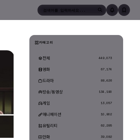
검색
카테고리
전체
449,073
영화
67,174
드라마
88,426
방송/동영상
134,190
게임
13,057
애니메이션
10,902
유틸리티
62,285
만화
39,082