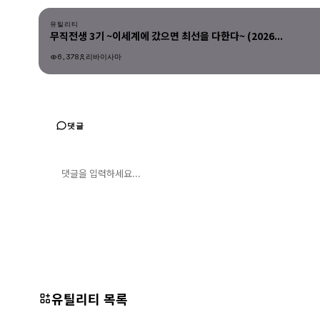
유틸리티
무직전생 3기 ~이세계에 갔으면 최선을 다한다~ (2026...
6,378
리바이사마
유틸리티
댓글
댓글 입력
댓글 등록
유틸리티 목록