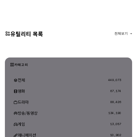
댓글 등록
유틸리티 목록
전체보기 →
카테고리
전체
449,073
영화
67,174
드라마
88,426
방송/동영상
134,190
게임
13,057
애니메이션
10,902