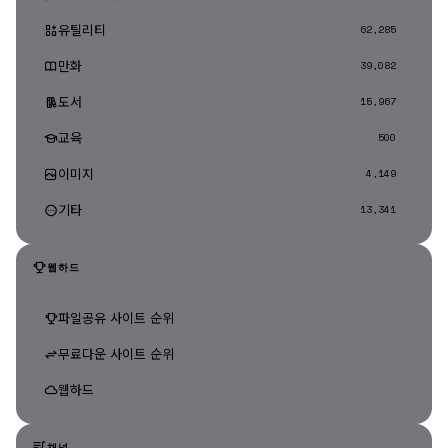
유틸리티
62,285
만화
39,082
도서
15,967
교육
500
이미지
4,149
기타
13,341
웹하드
파일공유 사이트 순위
무료다운 사이트 순위
웹하드
채널