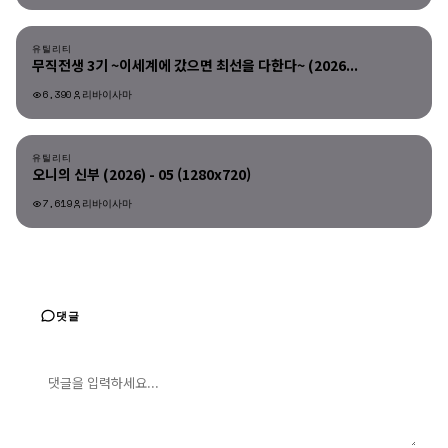
유틸리티
유틸리티
무직전생 3기 ~이세계에 갔으면 최선을 다한다~ (2026...
6,390
리바이사마
유틸리티
유틸리티
오니의 신부 (2026) - 05 (1280x720)
7,619
리바이사마
댓글
댓글 입력