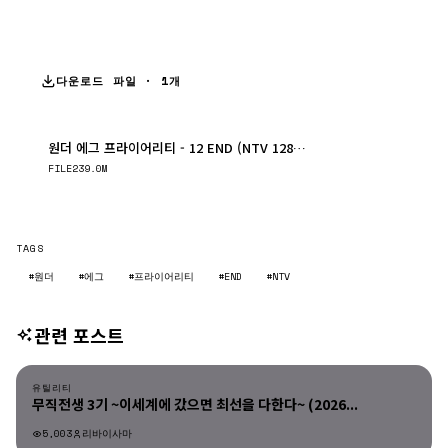
다운로드 파일 · 1개
원더 에그 프라이어리티 - 12 END (NTV 1280x720 x264 AAC)
다운로드
FILE
239.0M
TAGS
#원더
#에그
#프라이어리티
#END
#NTV
관련 포스트
유틸리티
유틸리티
무직전생 3기 ~이세계에 갔으면 최선을 다한다~ (2026...
5,003
리바이사마