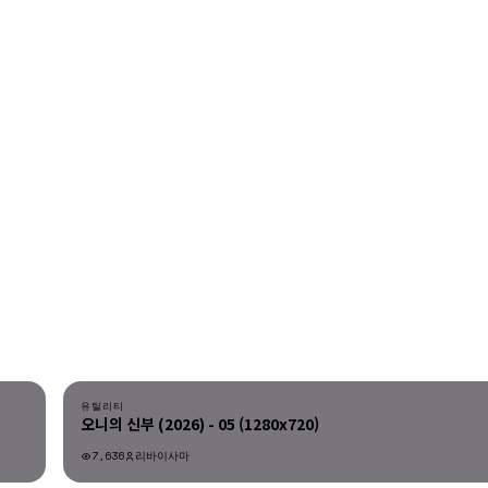
다운로드
유틸리티
오니의 신부 (2026) - 05 (1280x720)
7,636
리바이사마