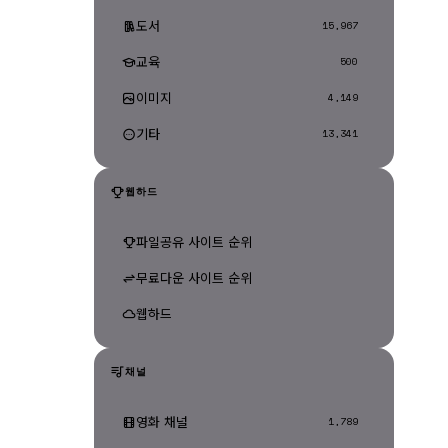
도서
15,967
교육
500
이미지
4,149
기타
13,341
웹하드
파일공유 사이트 순위
무료다운 사이트 순위
웹하드
채널
영화 채널
1,789