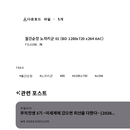
다운로드 파일 · 1개
월간순정 노자키군 01 (BD 1280x720 x264 AAC)
FILE
290.7M
TAGS
#월간순정
#노자키군
#BD
#1280x720
#x264
관련 포스트
유틸리티
유틸리티
무직전생 3기 ~이세계에 갔으면 최선을 다한다~ (2026...
5,019
리바이사마
유틸리티