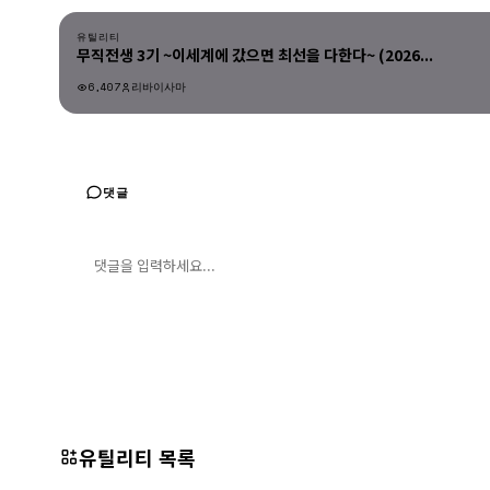
유틸리티
무직전생 3기 ~이세계에 갔으면 최선을 다한다~ (2026...
6,407
리바이사마
유틸리티
댓글
댓글 입력
댓글 등록
유틸리티 목록