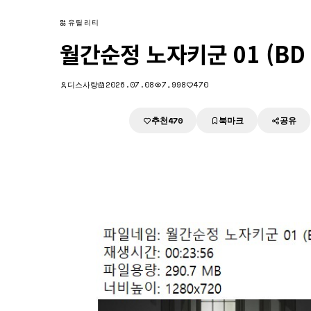
유틸리티
월간순정 노자키군 01 (BD 1
디스사랑
2026.07.08
7,998
470
추천
북마크
공유
다운로드
470