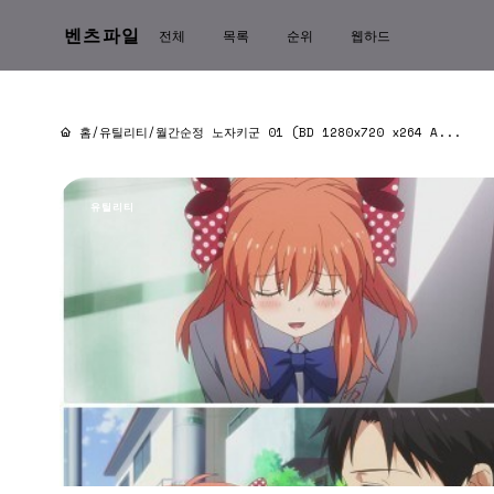
벤츠파일
전체
목록
순위
웹하드
홈
/
유틸리티
/
월간순정 노자키군 01 (BD 1280x720 x264 A...
유틸리티