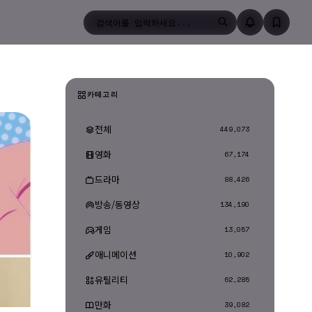
검색
카테고리
전체
449,073
영화
67,174
드라마
88,426
방송/동영상
134,190
게임
13,057
애니메이션
10,902
유틸리티
62,285
만화
39,082