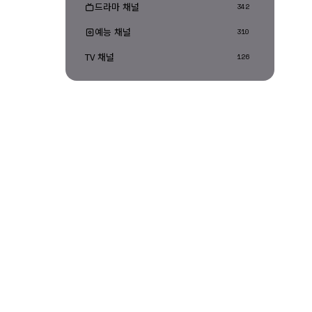
드라마 채널
342
예능 채널
310
TV 채널
126