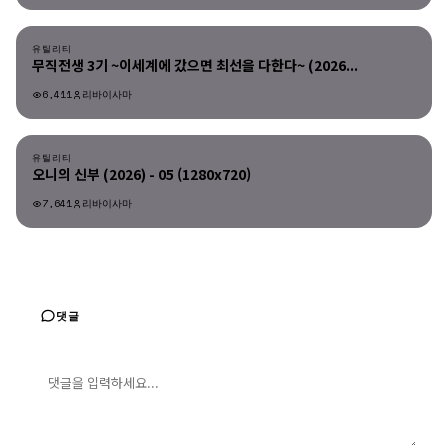
유틸리티
유틸리티
무직전생 3기 ~이세계에 갔으면 최선을 다한다~ (2026...
6,411
리바이사마
유틸리티
유틸리티
오니의 신부 (2026) - 05 (1280x720)
7,641
리바이사마
댓글
댓글 입력