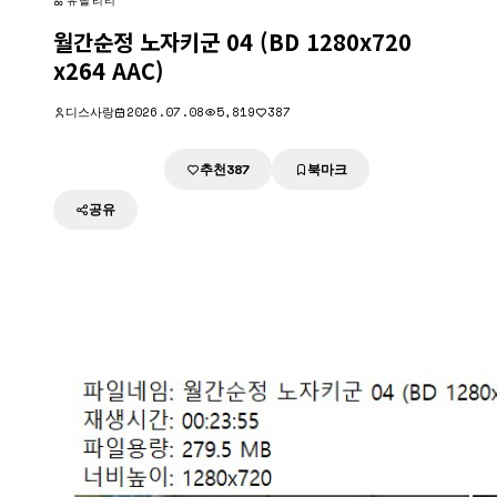
유틸리티
월간순정 노자키군 04 (BD 1280x720
x264 AAC)
디스사랑
2026.07.08
5,819
387
추천
북마크
다운로드
387
공유