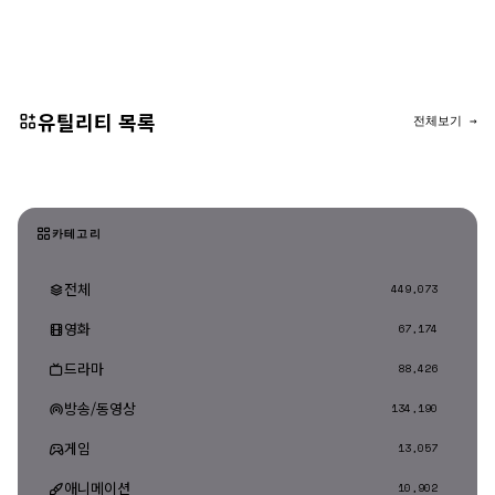
댓글 등록
유틸리티 목록
전체보기 →
카테고리
전체
449,073
영화
67,174
드라마
88,426
방송/동영상
134,190
게임
13,057
애니메이션
10,902