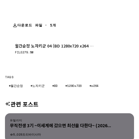
다운로드 파일 · 1개
월간순정 노자키군 04 (BD 1280x720 x264 AAC)
다운로드
FILE
279.5M
TAGS
#월간순정
#노자키군
#BD
#1280x720
#x264
관련 포스트
유틸리티
유틸리티
무직전생 3기 ~이세계에 갔으면 최선을 다한다~ (2026...
5,028
리바이사마