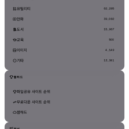
유틸리티
62,285
만화
39,082
도서
15,967
교육
500
이미지
4,149
기타
13,341
웹하드
파일공유 사이트 순위
무료다운 사이트 순위
웹하드
채널