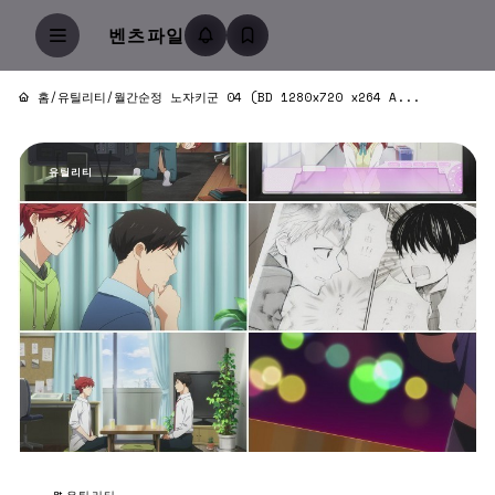
벤츠파일
홈
/
유틸리티
/
월간순정 노자키군 04 (BD 1280x720 x264 A...
유틸리티