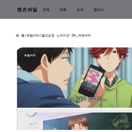
벤츠파일
전체
목록
순위
웹하드
홈
/
유틸리티
/
월간순정 노자키군 04_자체자막
유틸리티