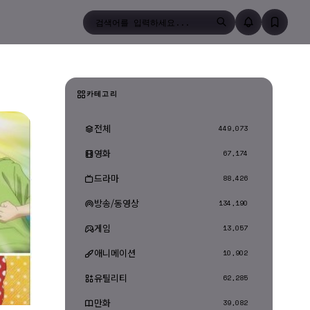
검색
카테고리
전체
449,073
영화
67,174
드라마
88,426
방송/동영상
134,190
게임
13,057
애니메이션
10,902
유틸리티
62,285
만화
39,082