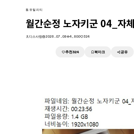
유틸리티
월간순정 노자키군 04_자
디스사랑
2026.07.08
4,800
324
추천
북마크
공유
다운로드
324