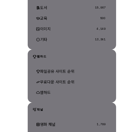
도서
15,967
교육
500
이미지
4,149
기타
13,341
웹하드
파일공유 사이트 순위
무료다운 사이트 순위
웹하드
채널
영화 채널
1,789