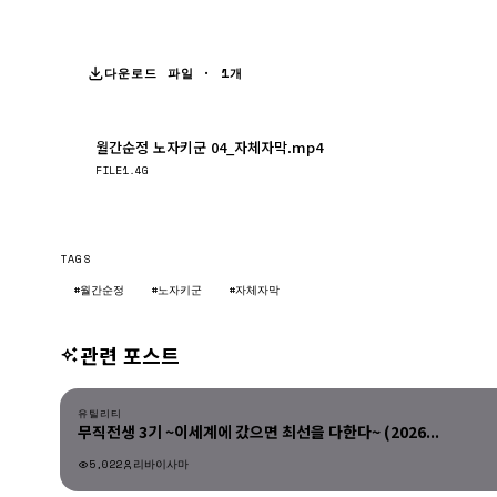
다운로드 파일 · 1개
월간순정 노자키군 04_자체자막.mp4
FILE
1.4G
TAGS
#월간순정
#노자키군
#자체자막
관련 포스트
유틸리티
유틸리티
무직전생 3기 ~이세계에 갔으면 최선을 다한다~ (2026...
5,022
리바이사마
유틸리티