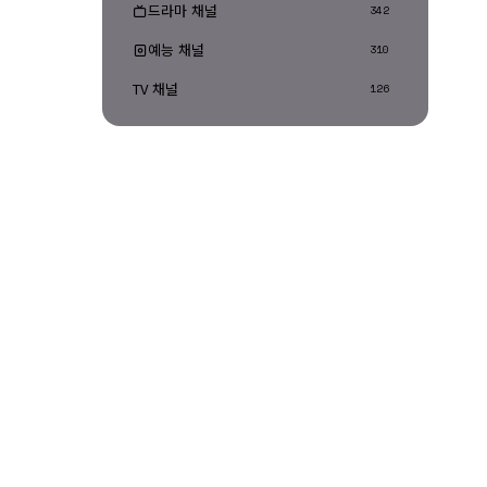
드라마 채널
342
예능 채널
310
TV 채널
126