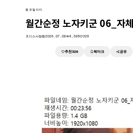
유틸리티
월간순정 노자키군 06_자
디스사랑
2026.07.08
4,395
326
추천
북마크
공유
다운로드
326