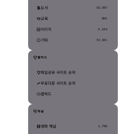
도서
15,967
교육
500
이미지
4,149
기타
13,341
웹하드
파일공유 사이트 순위
무료다운 사이트 순위
웹하드
채널
영화 채널
1,789