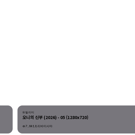
다운로드
유틸리티
오니의 신부 (2026) - 05 (1280x720)
7,641
리바이사마