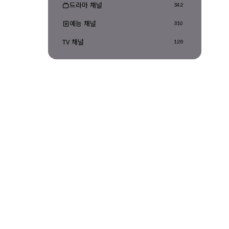
드라마 채널
342
예능 채널
310
TV 채널
126