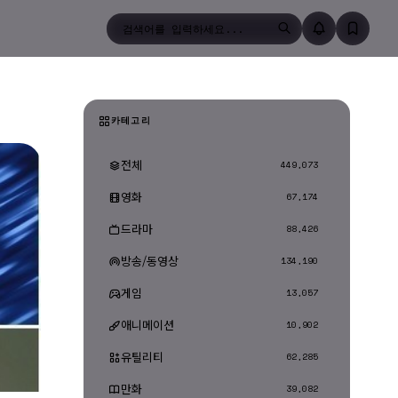
검색
카테고리
전체
449,073
영화
67,174
드라마
88,426
방송/동영상
134,190
게임
13,057
애니메이션
10,902
유틸리티
62,285
만화
39,082