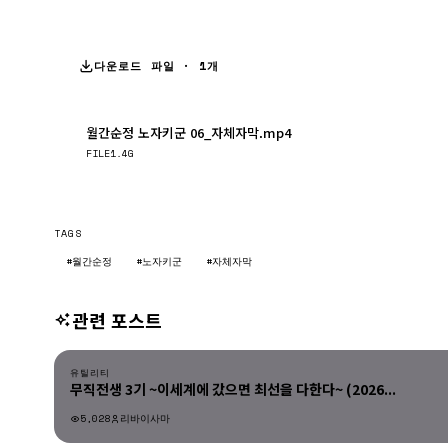
다운로드 파일 · 1개
월간순정 노자키군 06_자체자막.mp4
FILE
1.4G
TAGS
#월간순정
#노자키군
#자체자막
관련 포스트
유틸리티
유틸리티
무직전생 3기 ~이세계에 갔으면 최선을 다한다~ (2026...
5,028
리바이사마
유틸리티