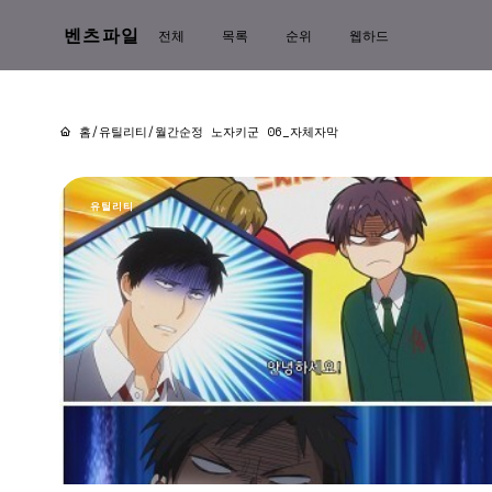
벤츠파일
전체
목록
순위
웹하드
홈
/
유틸리티
/
월간순정 노자키군 06_자체자막
유틸리티