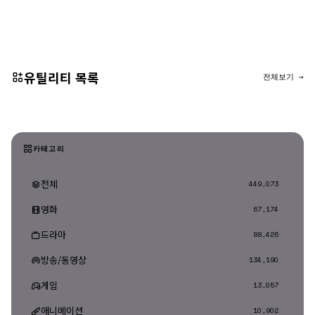
댓글 등록
유틸리티 목록
전체보기 →
카테고리
전체
449,073
영화
67,174
드라마
88,426
방송/동영상
134,190
게임
13,057
애니메이션
10,902