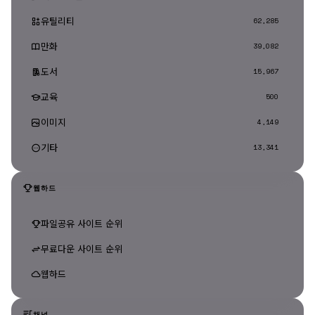
유틸리티
62,285
만화
39,082
도서
15,967
교육
500
이미지
4,149
기타
13,341
웹하드
파일공유 사이트 순위
무료다운 사이트 순위
웹하드
채널