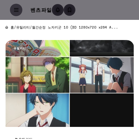
벤츠파일
홈
/
유틸리티
/
월간순정 노자키군 10 (BD 1280x720 x264 A...
유틸리티