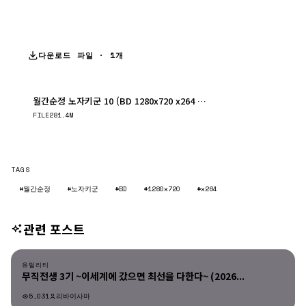
다운로드 파일 · 1개
월간순정 노자키군 10 (BD 1280x720 x264 AAC)
다운로드
FILE
281.4M
TAGS
#월간순정
#노자키군
#BD
#1280x720
#x264
관련 포스트
유틸리티
유틸리티
무직전생 3기 ~이세계에 갔으면 최선을 다한다~ (2026...
5,031
리바이사마