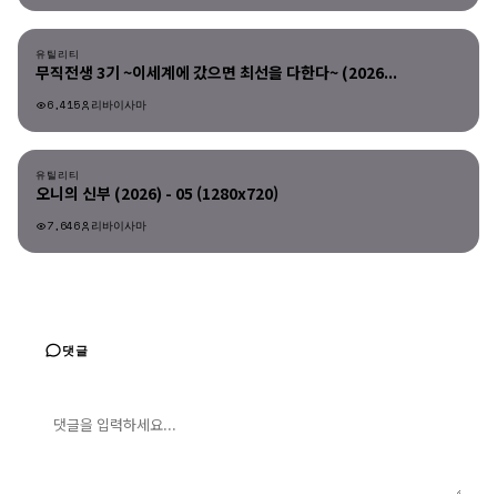
유틸리티
유틸리티
무직전생 3기 ~이세계에 갔으면 최선을 다한다~ (2026...
6,415
리바이사마
유틸리티
유틸리티
오니의 신부 (2026) - 05 (1280x720)
7,646
리바이사마
댓글
댓글 입력