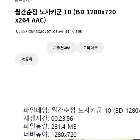
유틸리티
월간순정 노자키군 10 (BD 1280x720
x264 AAC)
디스사랑
2026.07.08
4,114
358
추천
북마크
다운로드
358
공유