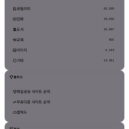
유틸리티
62,285
만화
39,082
도서
15,967
교육
500
이미지
4,149
기타
13,341
웹하드
파일공유 사이트 순위
무료다운 사이트 순위
웹하드
채널