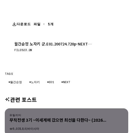
다운로드 파일 · 1개
월간순정 노자키 군.E01.200724.720p-NEXT.mp4
다운로드
FILE
523.2M
TAGS
#월간순정
#노자키
#E01
#NEXT
관련 포스트
유틸리티
유틸리티
무직전생 3기 ~이세계에 갔으면 최선을 다한다~ (2026...
5,031
리바이사마