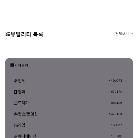
댓글 등록
유틸리티 목록
전체보기 →
카테고리
전체
449,073
영화
67,174
드라마
88,426
방송/동영상
134,190
게임
13,057
애니메이션
10,902