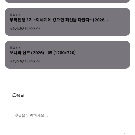
유틸리티
유틸리티
무직전생 3기 ~이세계에 갔으면 최선을 다한다~ (2026...
6,415
리바이사마
유틸리티
유틸리티
오니의 신부 (2026) - 05 (1280x720)
7,645
리바이사마
댓글
댓글 입력