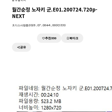
유틸리티
월간순정 노자키 군.E01.200724.720p-
NEXT
디스사랑
2026.07.08
4,880
330
추천
북마크
다운로드
330
공유