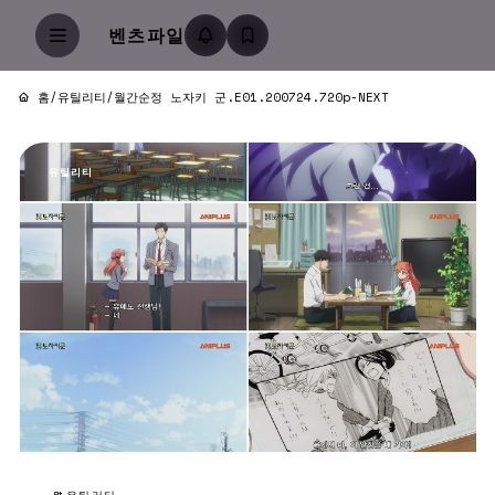
벤츠파일
홈
/
유틸리티
/
월간순정 노자키 군.E01.200724.720p-NEXT
유틸리티