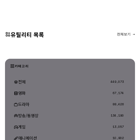
댓글 등록
유틸리티 목록
전체보기 →
카테고리
전체
449,073
영화
67,174
드라마
88,426
방송/동영상
134,190
게임
13,057
애니메이션
10,902