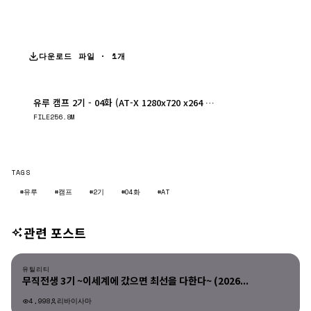
다운로드 파일 · 1개
유루 캠프 2기 - 04화 (AT-X 1280x720 x264 AAC)
다운로드
FILE
256.8M
TAGS
#유루
#캠프
#2기
#04화
#AT
관련 포스트
유틸리티
유틸리티
무직전생 3기 ~이세계에 갔으면 최선을 다한다~ (2026...
4,998
리바이사마