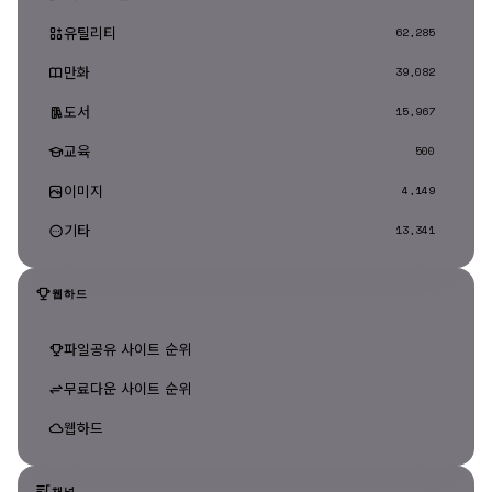
유틸리티
62,285
만화
39,082
도서
15,967
교육
500
이미지
4,149
기타
13,341
웹하드
파일공유 사이트 순위
무료다운 사이트 순위
웹하드
채널