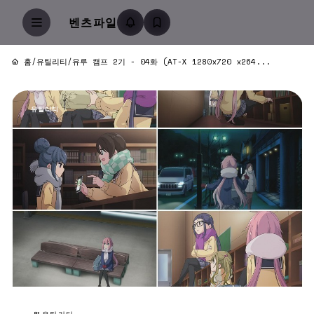
벤츠파일
홈
/
유틸리티
/
유루 캠프 2기 - 04화 (AT-X 1280x720 x264...
유틸리티