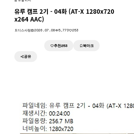
유틸리티
유루 캠프 2기 - 04화 (AT-X 1280x720
x264 AAC)
디스사랑
2026.07.08
5,773
253
추천
북마크
다운로드
253
공유