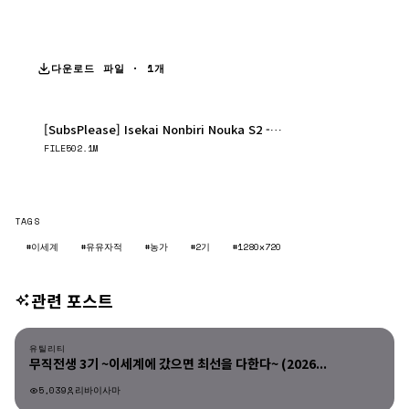
다운로드 파일 · 1개
[SubsPlease] Isekai Nonbiri Nouka S2 - 09.mkv
다운로드
FILE
502.1M
TAGS
#이세계
#유유자적
#농가
#2기
#1280x720
관련 포스트
유틸리티
유틸리티
무직전생 3기 ~이세계에 갔으면 최선을 다한다~ (2026...
5,039
리바이사마