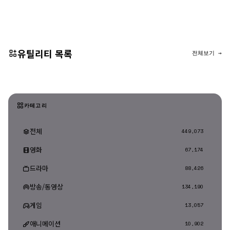
댓글 등록
유틸리티 목록
전체보기 →
카테고리
전체
449,073
영화
67,174
드라마
88,426
방송/동영상
134,190
게임
13,057
애니메이션
10,902