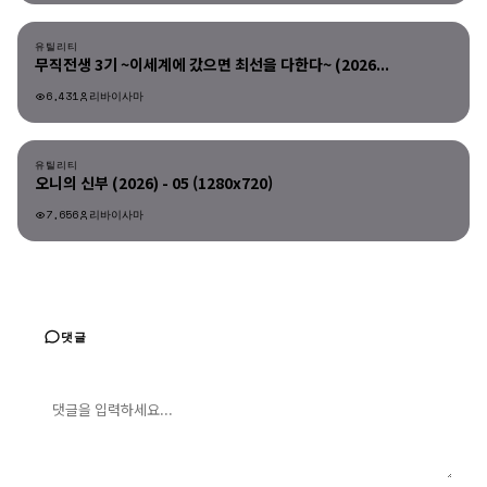
유틸리티
유틸리티
무직전생 3기 ~이세계에 갔으면 최선을 다한다~ (2026...
6,431
리바이사마
유틸리티
유틸리티
오니의 신부 (2026) - 05 (1280x720)
7,656
리바이사마
댓글
댓글 입력