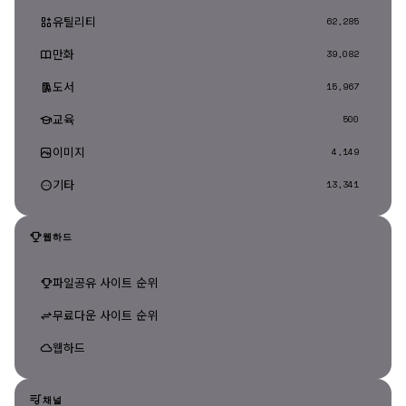
유틸리티
62,285
만화
39,082
도서
15,967
교육
500
이미지
4,149
기타
13,341
웹하드
파일공유 사이트 순위
무료다운 사이트 순위
웹하드
채널