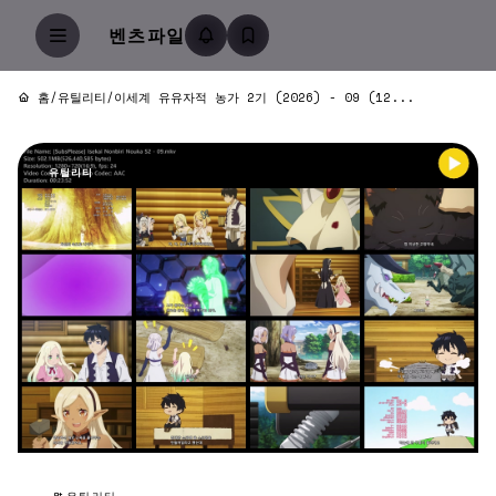
벤츠파일
홈
/
유틸리티
/
이세계 유유자적 농가 2기 (2026) - 09 (12...
유틸리티