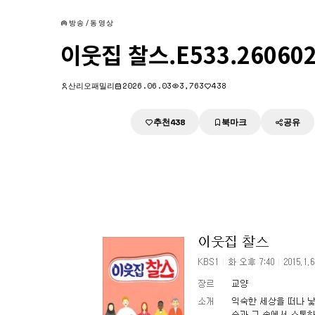
방송/동영상
이웃집 찰스.E533.260602
산리오패밀리
2026.06.03
3,763
438
추천
북마크
공유
다운로드
438