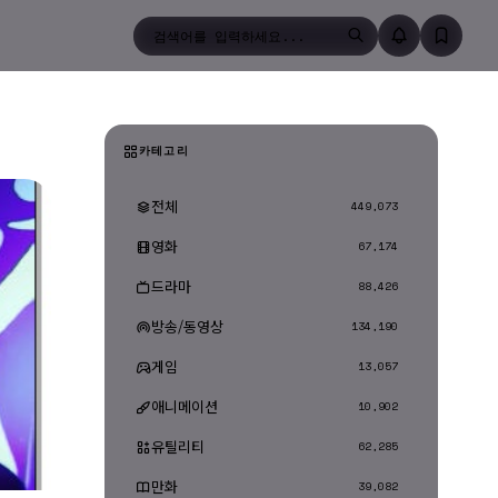
검색
카테고리
전체
449,073
영화
67,174
드라마
88,426
방송/동영상
134,190
게임
13,057
애니메이션
10,902
유틸리티
62,285
만화
39,082