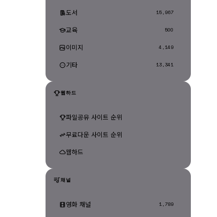
도서
15,967
교육
500
이미지
4,149
기타
13,341
웹하드
파일공유 사이트 순위
무료다운 사이트 순위
웹하드
채널
영화 채널
1,789