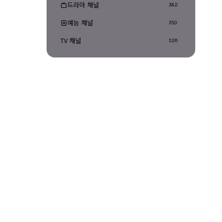
드라마 채널
342
예능 채널
310
TV 채널
126