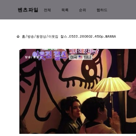
벤츠파일
전체
목록
순위
웹하드
홈
/
방송/동영상
/
이웃집 찰스.E533.260602.450p.WANNA
방송/동영상