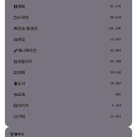
영화
67,174
드라마
88,426
방송/동영상
134,190
게임
13,057
애니메이션
10,902
유틸리티
62,285
만화
39,082
도서
15,967
교육
500
이미지
4,149
기타
13,341
웹하드