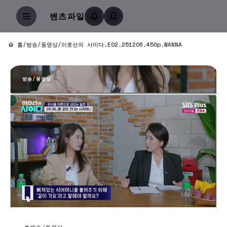
벤츠파일
홈
/
방송/동영상
/
이호선의 사이다.E02.251206.450p.WANNA
방송/동영상