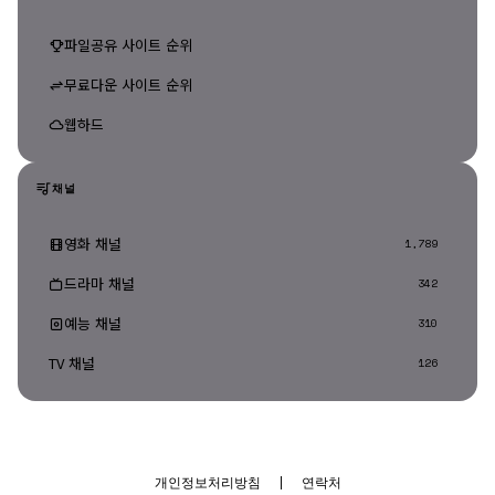
파일공유 사이트 순위
무료다운 사이트 순위
웹하드
채널
영화 채널
1,789
드라마 채널
342
예능 채널
310
TV 채널
126
개인정보처리방침
|
연락처