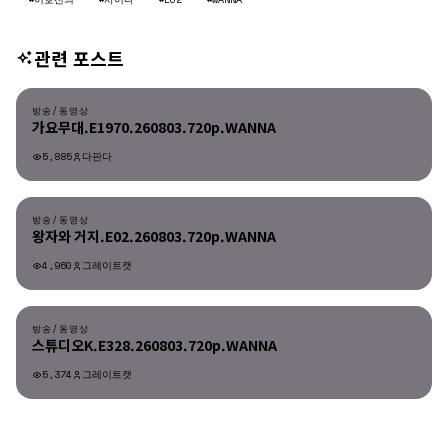
관련 포스트
방송/동영상
방송/동영상
가요무대.E1970.260803.720p.WANNA
5,885
다판다
방송/동영상
방송/동영상
왕자와 거지.E02.260803.720p.WANNA
4,960
그레이트캣
방송/동영상
방송/동영상
스튜디오K.E328.260803.720p.WANNA
5,374
그레이트캣