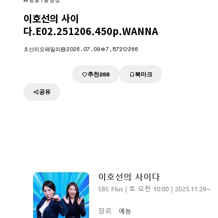
방송/동영상
이호선의 사이
다.E02.251206.450p.WANNA
산리오패밀리
2026.07.09
7,572
266
추천
북마크
다운로드
266
공유