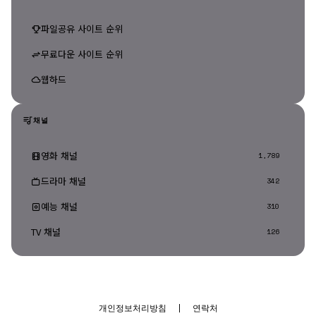
파일공유 사이트 순위
무료다운 사이트 순위
웹하드
채널
영화 채널
1,789
드라마 채널
342
예능 채널
310
TV 채널
126
개인정보처리방침
|
연락처