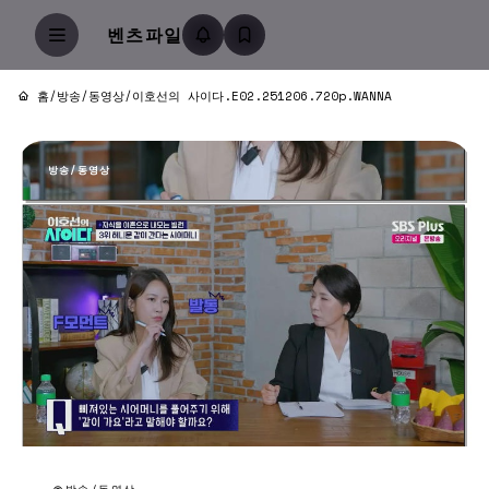
벤츠파일
홈
/
방송/동영상
/
이호선의 사이다.E02.251206.720p.WANNA
방송/동영상