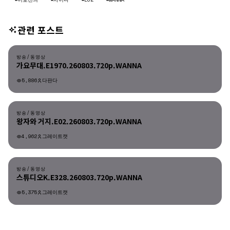
관련 포스트
방송/동영상
방송/동영상
가요무대.E1970.260803.720p.WANNA
5,886
다판다
방송/동영상
방송/동영상
왕자와 거지.E02.260803.720p.WANNA
4,962
그레이트캣
방송/동영상
방송/동영상
스튜디오K.E328.260803.720p.WANNA
5,375
그레이트캣