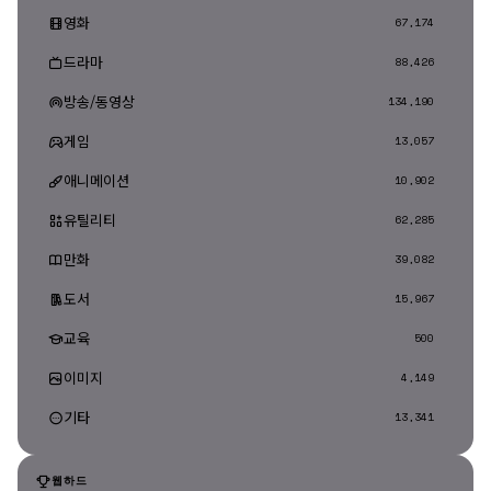
영화
67,174
드라마
88,426
방송/동영상
134,190
게임
13,057
애니메이션
10,902
유틸리티
62,285
만화
39,082
도서
15,967
교육
500
이미지
4,149
기타
13,341
웹하드