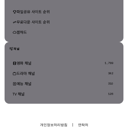
파일공유 사이트 순위
무료다운 사이트 순위
웹하드
채널
영화 채널
1,789
드라마 채널
342
예능 채널
310
TV 채널
126
개인정보처리방침
|
연락처