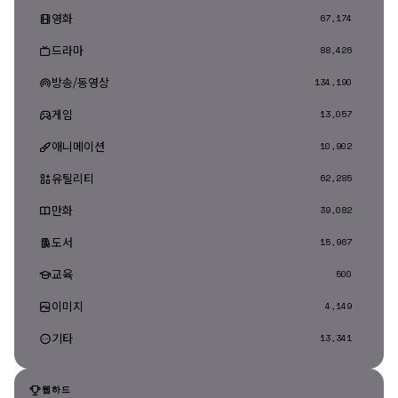
영화
67,174
드라마
88,426
방송/동영상
134,190
게임
13,057
애니메이션
10,902
유틸리티
62,285
만화
39,082
도서
15,967
교육
500
이미지
4,149
기타
13,341
웹하드