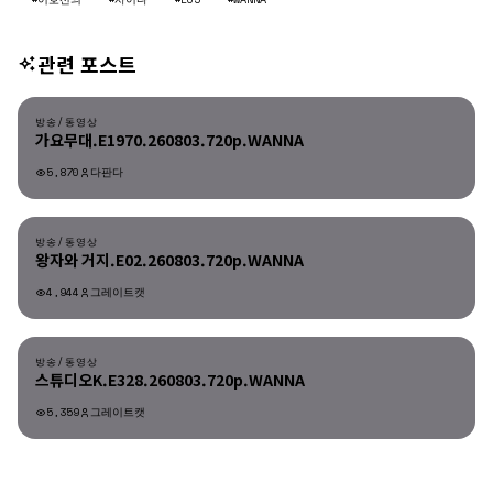
관련 포스트
방송/동영상
방송/동영상
가요무대.E1970.260803.720p.WANNA
5,870
다판다
방송/동영상
방송/동영상
왕자와 거지.E02.260803.720p.WANNA
4,944
그레이트캣
방송/동영상
방송/동영상
스튜디오K.E328.260803.720p.WANNA
5,359
그레이트캣