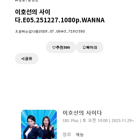
방송/동영상
이호선의 사이
다.E05.251227.1080p.WANNA
꽁짜는없다
2026.07.09
3,716
390
추천
북마크
다운로드
390
공유