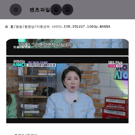
벤츠파일
홈
/
방송/동영상
/
이호선의 사이다.E05.251227.1080p.WANNA
방송/동영상