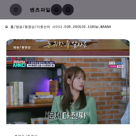
벤츠파일
홈
/
방송/동영상
/
이호선의 사이다.E06.260103.1080p.WANNA
방송/동영상