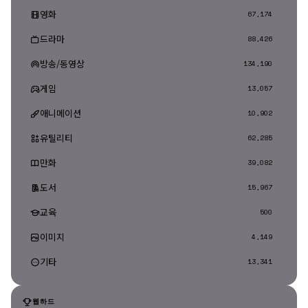
영화
67,174
드라마
88,426
방송/동영상
134,190
게임
13,057
애니메이션
10,902
유틸리티
62,285
만화
39,082
도서
15,967
교육
500
이미지
4,149
기타
13,341
웹하드