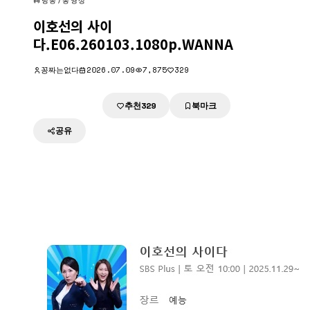
방송/동영상
이호선의 사이
다.E06.260103.1080p.WANNA
꽁짜는없다
2026.07.09
7,875
329
추천
북마크
다운로드
329
공유