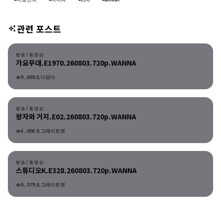
관련 포스트
방송/동영상
방송/동영상
가요무대.E1970.260803.720p.WANNA
5,886
다판다
방송/동영상
방송/동영상
왕자와 거지.E02.260803.720p.WANNA
4,960
그레이트캣
방송/동영상
방송/동영상
스튜디오K.E328.260803.720p.WANNA
5,375
그레이트캣