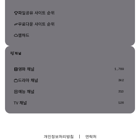
파일공유 사이트 순위
무료다운 사이트 순위
웹하드
채널
영화 채널
1,789
드라마 채널
342
예능 채널
310
TV 채널
126
개인정보처리방침
|
연락처