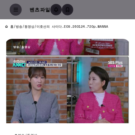
벤츠파일
홈
/
방송/동영상
/
이호선의 사이다.E09.260124.720p.WANNA
방송/동영상