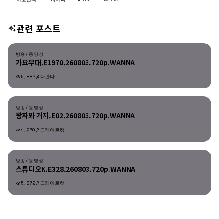
관련 포스트
방송/동영상
방송/동영상
가요무대.E1970.260803.720p.WANNA
5,882
다판다
방송/동영상
방송/동영상
왕자와 거지.E02.260803.720p.WANNA
4,960
그레이트캣
방송/동영상
방송/동영상
스튜디오K.E328.260803.720p.WANNA
5,372
그레이트캣