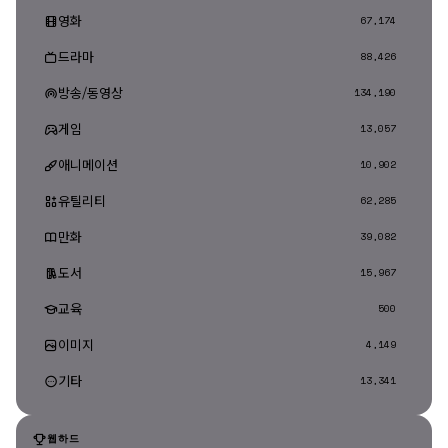
영화
67,174
드라마
88,426
방송/동영상
134,190
게임
13,057
애니메이션
10,902
유틸리티
62,285
만화
39,082
도서
15,967
교육
500
이미지
4,149
기타
13,341
웹하드