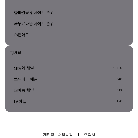
파일공유 사이트 순위
무료다운 사이트 순위
웹하드
채널
영화 채널
1,789
드라마 채널
342
예능 채널
310
TV 채널
126
개인정보처리방침
|
연락처