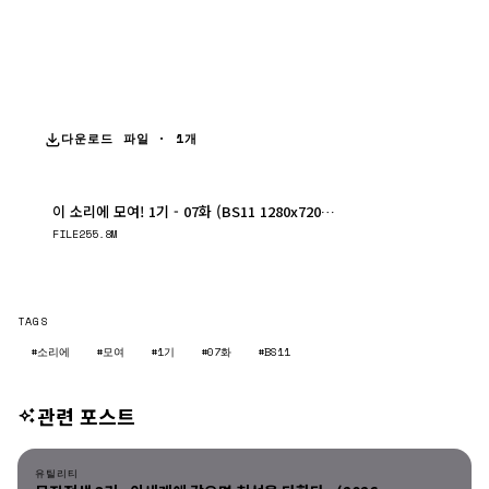
다운로드 파일 · 1개
이 소리에 모여! 1기 - 07화 (BS11 1280x720 x264 AAC)
다운로드
FILE
255.8M
TAGS
#소리에
#모여
#1기
#07화
#BS11
관련 포스트
유틸리티
유틸리티