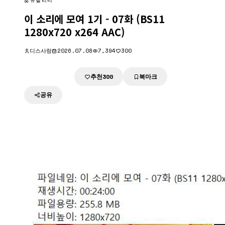
유틸리티
이 소리에 모여 1기 - 07화 (BS11
1280x720 x264 AAC)
디스사랑
2026.07.08
7,394
300
추천
북마크
다운로드
300
공유