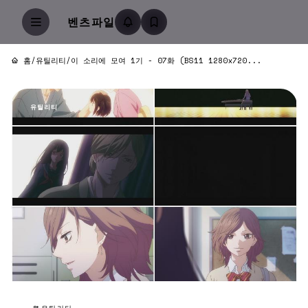
벤츠파일
홈
/
유틸리티
/
이 소리에 모여 1기 - 07화 (BS11 1280x720...
유틸리티