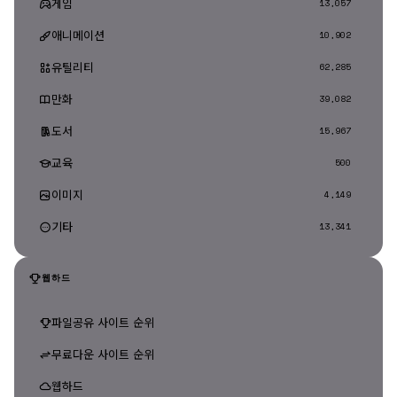
게임
13,057
애니메이션
10,902
유틸리티
62,285
만화
39,082
도서
15,967
교육
500
이미지
4,149
기타
13,341
웹하드
파일공유 사이트 순위
무료다운 사이트 순위
웹하드