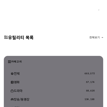
댓글 등록
유틸리티 목록
전체보기 →
카테고리
전체
449,073
영화
67,174
드라마
88,426
방송/동영상
134,190