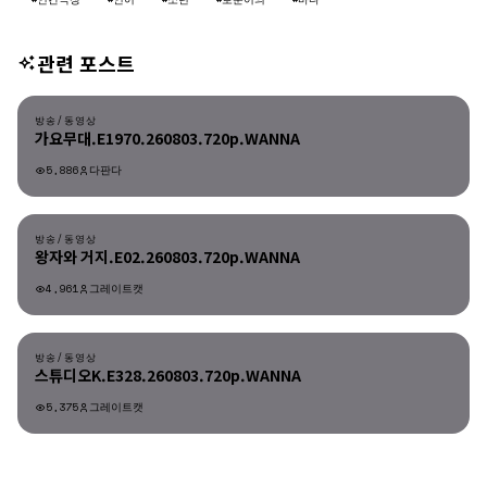
관련 포스트
방송/동영상
방송/동영상
가요무대.E1970.260803.720p.WANNA
5,886
다판다
방송/동영상
방송/동영상
왕자와 거지.E02.260803.720p.WANNA
4,961
그레이트캣
방송/동영상
방송/동영상
스튜디오K.E328.260803.720p.WANNA
5,375
그레이트캣