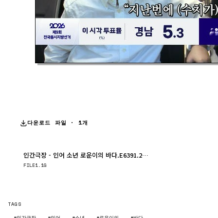
다운로드 파일 · 1개
인간극장 - 인어 소년 로운이의 바다.E6391.260603.1080p.WANNA.mp4
다운로드
FILE
1.1G
TAGS
#인간극장
#인어
#소년
#로운이의
#바다