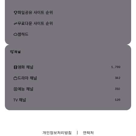
파일공유 사이트 순위
무료다운 사이트 순위
웹하드
채널
영화 채널
1,789
드라마 채널
342
예능 채널
310
TV 채널
126
개인정보처리방침
|
연락처