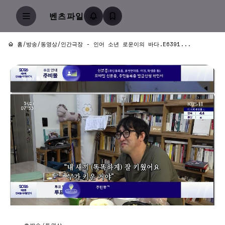
벤츠파일
홈
/
방송/동영상
/
인간극장 - 인어 소년 로운이의 바다.E6391...
방송/동영상