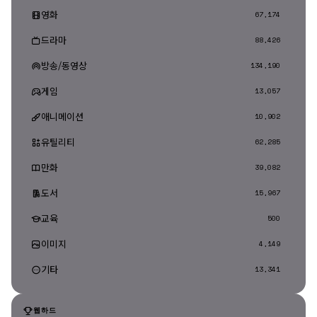
영화
67,174
드라마
88,426
방송/동영상
134,190
게임
13,057
애니메이션
10,902
유틸리티
62,285
만화
39,082
도서
15,967
교육
500
이미지
4,149
기타
13,341
웹하드