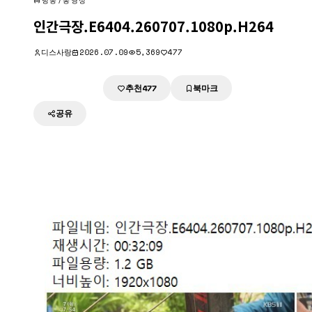
방송/동영상
인간극장.E6404.260707.1080p.H264
디스사랑
2026.07.09
5,369
477
추천
북마크
다운로드
477
공유