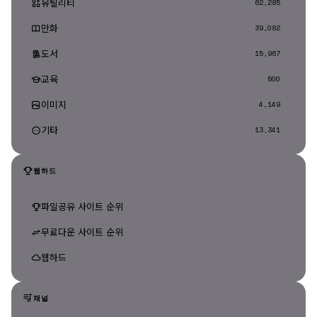
유틸리티
62,285
만화
39,082
도서
15,967
교육
500
이미지
4,149
기타
13,341
웹하드
파일공유 사이트 순위
무료다운 사이트 순위
웹하드
채널