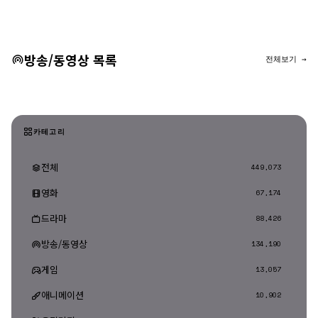
댓글 등록
방송/동영상 목록
전체보기 →
카테고리
전체
449,073
영화
67,174
드라마
88,426
방송/동영상
134,190
게임
13,057
애니메이션
10,902