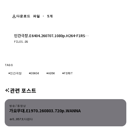
다운로드 파일 · 1개
인간극장.E6404.260707.1080p.H264-F1RST.mp4
다운로드
FILE
1.2G
TAGS
#인간극장
#E6404
#H264
#F1RST
관련 포스트
방송/동영상
방송/동영상
가요무대.E1970.260803.720p.WANNA
5,857
다판다
방송/동영상