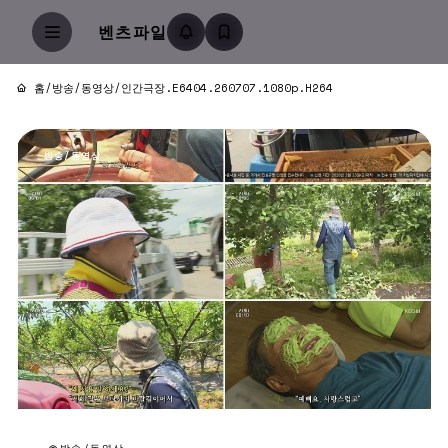
벤츠파일
홈
/
방송/동영상
/
인간극장.E6404.260707.1080p.H264
방송/동영상