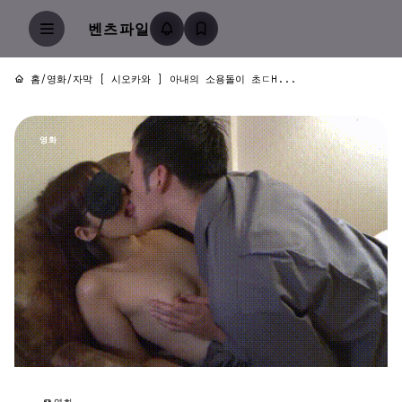
벤츠파일
홈
/
영화
/
자막 [ 시오카와 ] 아내의 소용돌이 초ㄷH...
영화