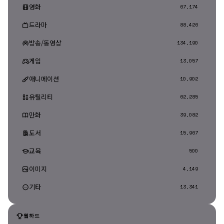
영화
67,174
드라마
88,426
방송/동영상
134,190
게임
13,057
애니메이션
10,902
유틸리티
62,285
만화
39,082
도서
15,967
교육
500
이미지
4,149
기타
13,341
웹하드