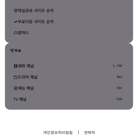
파일공유 사이트 순위
무료다운 사이트 순위
웹하드
채널
영화 채널
1,789
드라마 채널
342
예능 채널
310
TV 채널
126
개인정보처리방침
|
연락처