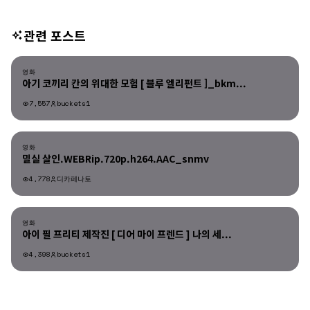
관련 포스트
영화
영화
아기 코끼리 칸의 위대한 모험 [ 블루 엘리펀트 ]_bkm...
7,557
buckets1
영화
영화
밀실 살인.WEBRip.720p.h264.AAC_snmv
4,778
디카페나토
영화
영화
아이 필 프리티 제작진 [ 디어 마이 프렌드 ] 나의 세...
4,398
buckets1