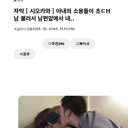
영화
자막 [ 시오카와 ] 아내의 소용돌이 초ㄷH
남 불러서 남편앞에서 내..
알티시오
2026.06.03
6,416
252
추천
북마크
다운로드
252
공유