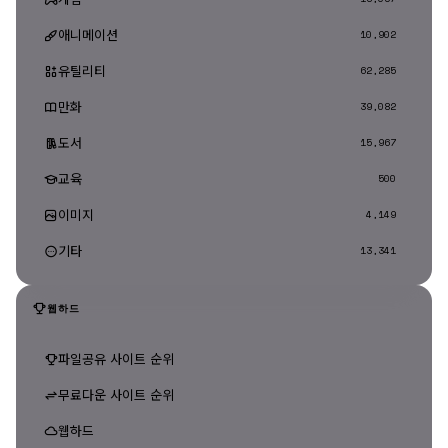
애니메이션
10,902
유틸리티
62,285
만화
39,082
도서
15,967
교육
500
이미지
4,149
기타
13,341
웹하드
파일공유 사이트 순위
무료다운 사이트 순위
웹하드