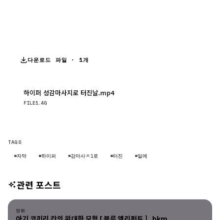
다운로드 파일 · 1개
하이퍼 성감마사지로 터진날.mp4
다운로드
FILE
1.4G
TAGS
#자막
#하이퍼
#감마사ㅈl로
#터진
#일에
관련 포스트
영화
영화
아기 코끼리 칸의 위대한 모험 [ 블루 엘리펀트 ]_bkm...