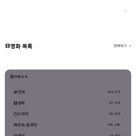
댓글 등록
영화 목록
전체보기 →
카테고리
전체
449,073
영화
67,174
드라마
88,426
방송/동영상
134,190
게임
13,057