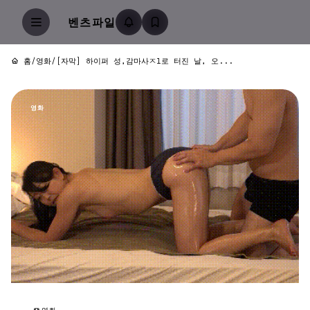
벤츠파일
홈
/
영화
/
[자막] 하이퍼 성,감마사ㅈl로 터진 날, 오...
영화