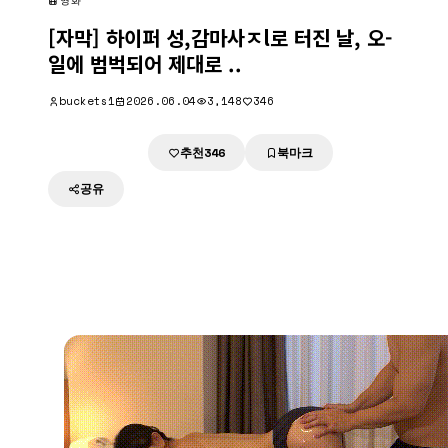
영화
[자막] 하이퍼 성,감마사ㅈl로 터진 날, 오-
일에 범벅되어 제대로 ..
buckets1
2026.06.04
3,148
346
추천
북마크
다운로드
346
공유