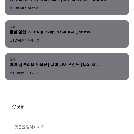
7,546
buckets1
영화
영화
밀실 살인.WEBRip.720p.h264.AAC_snmv
4,768
디카페나토
영화
영화
아이 필 프리티 제작진 [ 디어 마이 프렌드 ] 나의 세...
4,388
buckets1
댓글
댓글 입력