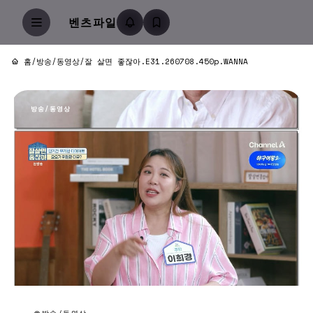
벤츠파일
홈
/
방송/동영상
/
잘 살면 좋잖아.E31.260708.450p.WANNA
방송/동영상