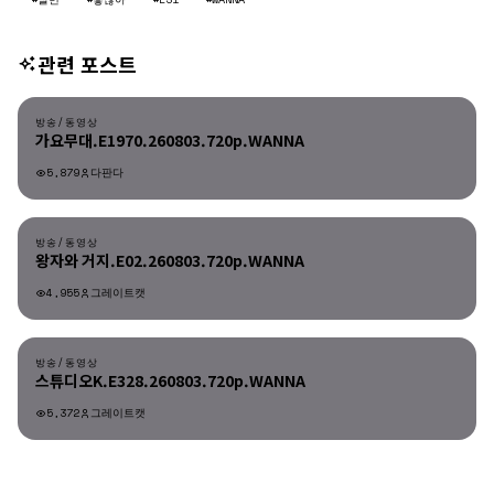
관련 포스트
방송/동영상
방송/동영상
가요무대.E1970.260803.720p.WANNA
5,879
다판다
방송/동영상
방송/동영상
왕자와 거지.E02.260803.720p.WANNA
4,955
그레이트캣
방송/동영상
방송/동영상
스튜디오K.E328.260803.720p.WANNA
5,372
그레이트캣