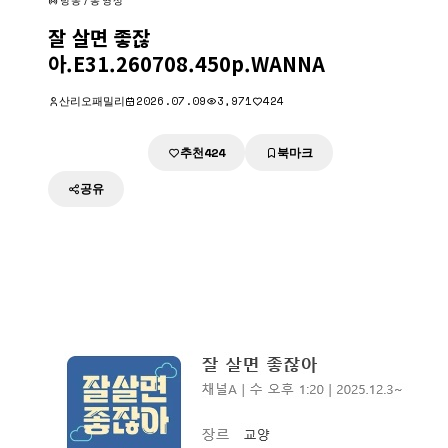
방송/동영상
잘 살면 좋잖
아.E31.260708.450p.WANNA
산리오패밀리
2026.07.09
3,971
424
추천
북마크
다운로드
424
공유