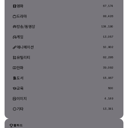
영화
67,174
드라마
88,426
방송/동영상
134,190
게임
13,057
애니메이션
10,902
유틸리티
62,285
만화
39,082
도서
15,967
교육
500
이미지
4,149
기타
13,341
웹하드