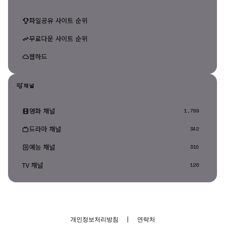
파일공유 사이트 순위
무료다운 사이트 순위
웹하드
채널
영화 채널
1,789
드라마 채널
342
예능 채널
310
TV 채널
126
개인정보처리방침
|
연락처