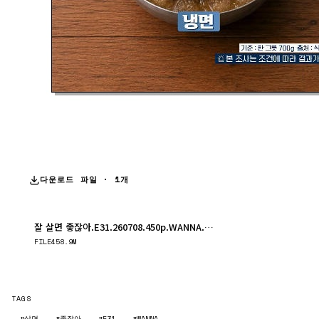
다운로드 파일 · 1개
잘 살면 좋잖아.E31.260708.450p.WANNA.mp4
다운로드
FILE
458.9M
TAGS
#살면
#좋잖아
#E31
#WANNA