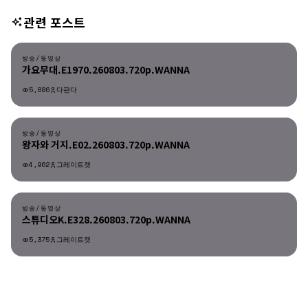
관련 포스트
방송/동영상
방송/동영상
가요무대.E1970.260803.720p.WANNA
5,886
다판다
방송/동영상
방송/동영상
왕자와 거지.E02.260803.720p.WANNA
4,962
그레이트캣
방송/동영상
방송/동영상
스튜디오K.E328.260803.720p.WANNA
5,375
그레이트캣