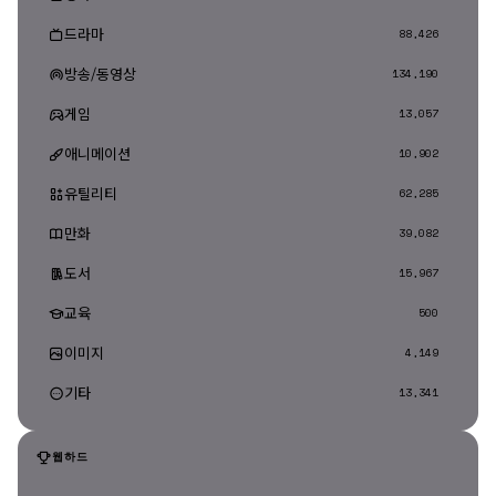
드라마
88,426
방송/동영상
134,190
게임
13,057
애니메이션
10,902
유틸리티
62,285
만화
39,082
도서
15,967
교육
500
이미지
4,149
기타
13,341
웹하드