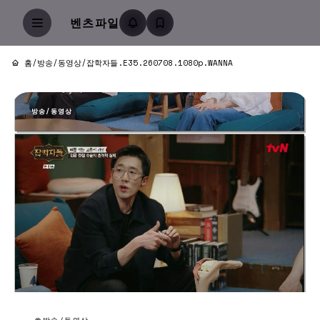
벤츠파일
홈
/
방송/동영상
/
잡학자들.E35.260708.1080p.WANNA
방송/동영상