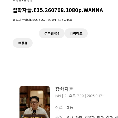
방송/동영상
잡학자들.E35.260708.1080p.WANNA
꽁짜는없다
2026.07.09
4,178
408
추천
북마크
다운로드
408
공유