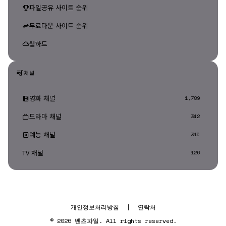
파일공유 사이트 순위
무료다운 사이트 순위
웹하드
채널
영화 채널
1,789
드라마 채널
342
예능 채널
310
TV 채널
126
개인정보처리방침
|
연락처
© 2026 벤츠파일. All rights reserved.