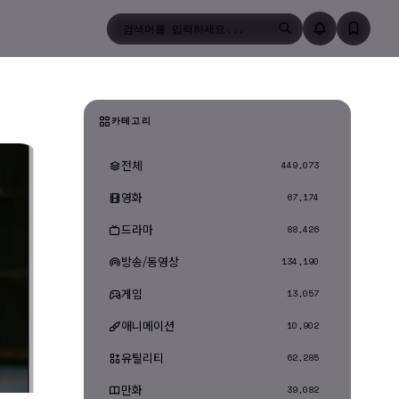
검색
카테고리
전체
449,073
영화
67,174
드라마
88,426
방송/동영상
134,190
게임
13,057
애니메이션
10,902
유틸리티
62,285
만화
39,082