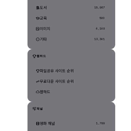
도서
15,967
교육
500
이미지
4,149
기타
13,341
웹하드
파일공유 사이트 순위
무료다운 사이트 순위
웹하드
채널
영화 채널
1,789