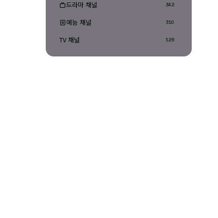
드라마 채널
342
예능 채널
310
TV 채널
126