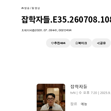
방송/동영상
잡학자들.E35.260708.1
에이버
2026.07.09
6,002
494
추천
북마크
공유
다운로드
494