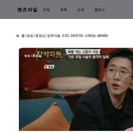
벤츠파일
전체
목록
순위
웹하드
홈
/
방송/동영상
/
잡학자들.E35.260708.1080p.WANNA
방송/동영상