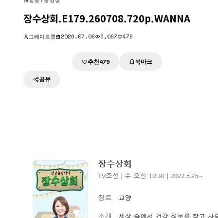
방송/동영상
장수상회.E179.260708.720p.WANNA
그레이트캣
2026.07.09
6,097
479
추천
북마크
다운로드
479
공유