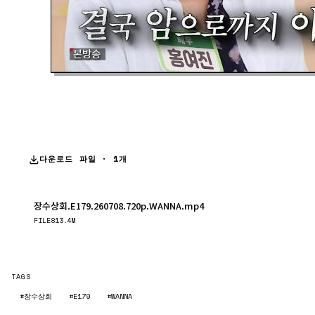
다운로드 파일 · 1개
장수상회.E179.260708.720p.WANNA.mp4
다운로드
FILE
813.4M
TAGS
#장수상회
#E179
#WANNA