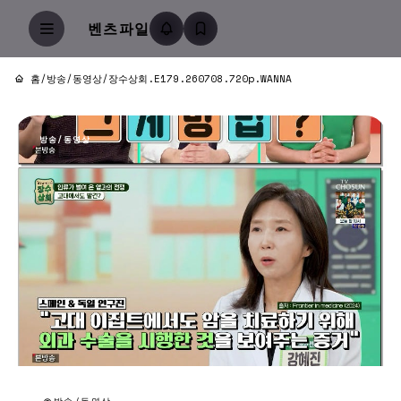
벤츠파일
홈
/
방송/동영상
/
장수상회.E179.260708.720p.WANNA
방송/동영상