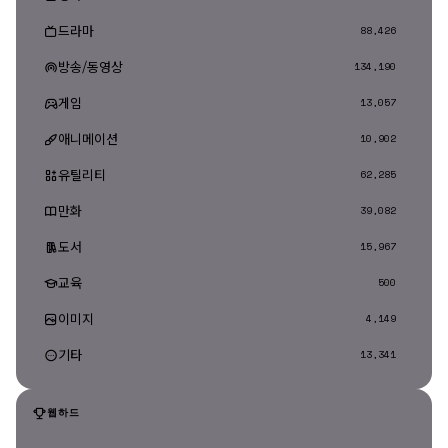
드라마
88,426
방송/동영상
134,190
게임
13,057
애니메이션
10,902
유틸리티
62,285
만화
39,082
도서
15,967
교육
500
이미지
4,149
기타
13,341
웹하드