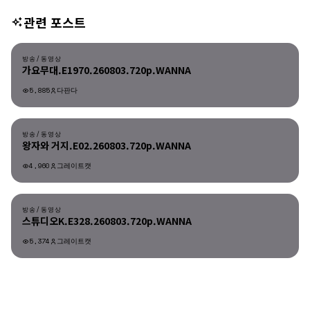
관련 포스트
방송/동영상
방송/동영상
가요무대.E1970.260803.720p.WANNA
5,885
다판다
방송/동영상
방송/동영상
왕자와 거지.E02.260803.720p.WANNA
4,960
그레이트캣
방송/동영상
방송/동영상
스튜디오K.E328.260803.720p.WANNA
5,374
그레이트캣