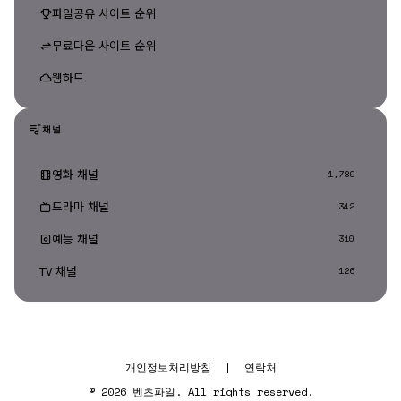
파일공유 사이트 순위
무료다운 사이트 순위
웹하드
채널
영화 채널
1,789
드라마 채널
342
예능 채널
310
TV 채널
126
개인정보처리방침
|
연락처
© 2026 벤츠파일. All rights reserved.