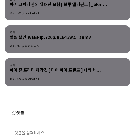
아기 코끼리 칸의 위대한 모험 [ 블루 엘리펀트 ]_bkm...
7,531
buckets1
영화
영화
밀실 살인.WEBRip.720p.h264.AAC_snmv
4,750
디카페나토
영화
영화
아이 필 프리티 제작진 [ 디어 마이 프렌드 ] 나의 세...
4,374
buckets1
댓글
댓글 입력