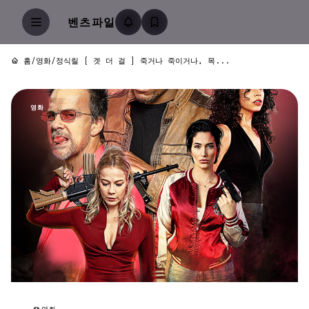
벤츠파일
홈
/
영화
/
정식릴 [ 겟 더 걸 ] 죽거나 죽이거나, 목...
영화