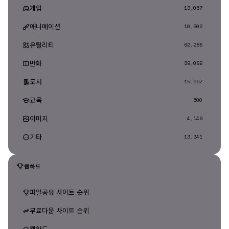
게임
13,057
애니메이션
10,902
유틸리티
62,285
만화
39,082
도서
15,967
교육
500
이미지
4,149
기타
13,341
웹하드
파일공유 사이트 순위
무료다운 사이트 순위
웹하드