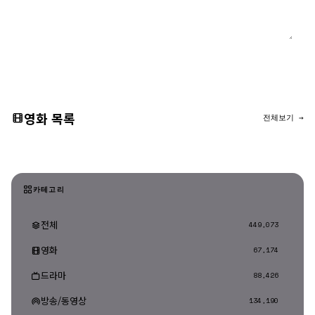
댓글 등록
영화 목록
전체보기 →
카테고리
전체
449,073
영화
67,174
드라마
88,426
방송/동영상
134,190