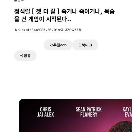
영화
정식릴 [ 겟 더 걸 ] 죽거나 죽이거나, 목숨
을 건 게임이 시작된다..
buckets1
2026.06.04
3,370
335
추천
북마크
다운로드
335
공유