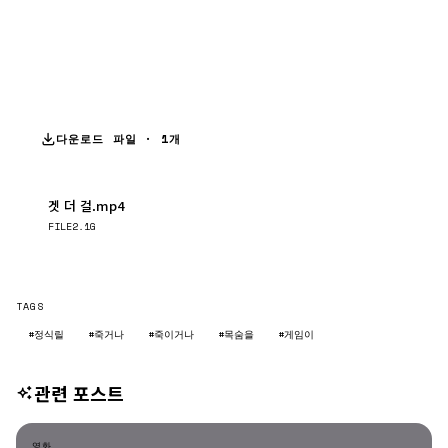
다운로드 파일 · 1개
겟 더 걸.mp4
다운로드
FILE
2.1G
TAGS
#정식릴
#죽거나
#죽이거나
#목숨을
#게임이
관련 포스트
영화
영화