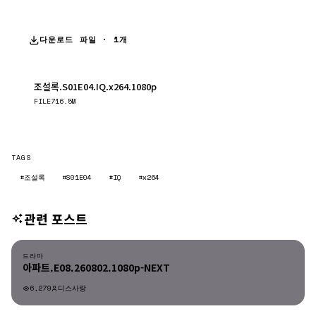
다운로드 파일 · 1개
조설록.S01E04.IQ.x264.1080p
다운로드
FILE
716.5M
TAGS
#조설록
#S01E04
#IQ
#x264
관련 포스트
드라마
드라마
아파트.E08.260802.1080p-NEXT
6,279
디스사랑
드라마