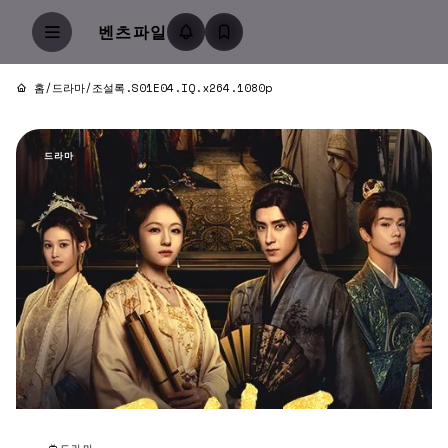
벤츠파일
홈
/
드라마
/
조설록.S01E04.IQ.x264.1080p
드라마