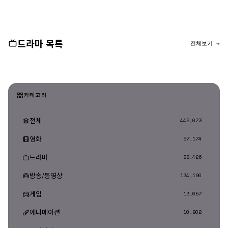
댓글 등록
드라마 목록
전체보기 →
카테고리
전체
449,073
영화
67,174
드라마
88,426
방송/동영상
134,190
게임
13,057
애니메이션
10,902