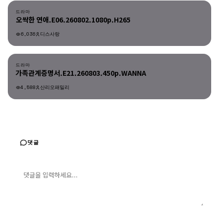
드라마
오싹한 연애.E06.260802.1080p.H265
6,036
디스사랑
드라마
드라마
가족관계증명서.E21.260803.450p.WANNA
4,588
산리오패밀리
댓글
댓글 입력