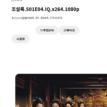
드라마
조설록.S01E04.IQ.x264.1080p
디스사랑
2026.07.09
5,771
272
추천
북마크
다운로드
272
공유