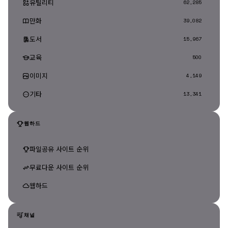
유틸리티
62,285
만화
39,082
도서
15,967
교육
500
이미지
4,149
기타
13,341
웹하드
파일공유 사이트 순위
무료다운 사이트 순위
웹하드
채널