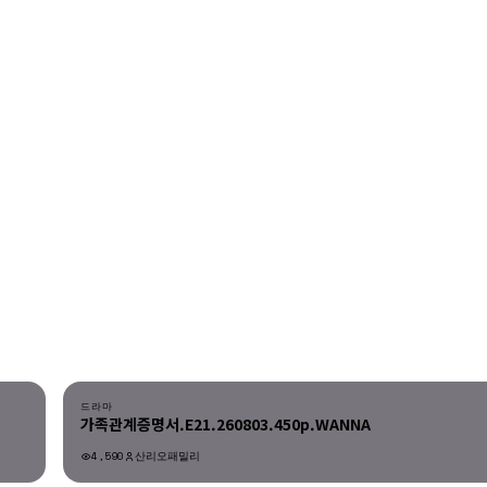
다운로드
드라마
가족관계증명서.E21.260803.450p.WANNA
4,590
산리오패밀리