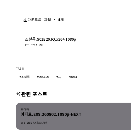
다운로드 파일 · 1개
조설록.S01E20.IQ.x264.1080p
FILE
741.3M
TAGS
#조설록
#S01E20
#IQ
#x264
관련 포스트
드라마
드라마
아파트.E08.260802.1080p-NEXT
6,282
디스사랑
드라마