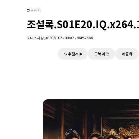
드라마
조설록.S01E20.IQ.x264.
디스사랑
2026.07.09
7,565
364
추천
북마크
공유
다운로드
364