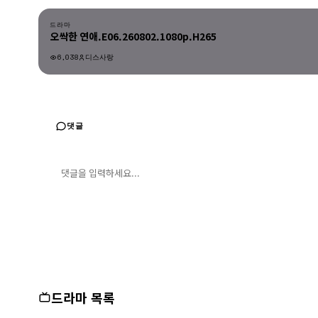
드라마
오싹한 연애.E06.260802.1080p.H265
6,038
디스사랑
드라마
댓글
댓글 입력
댓글 등록
드라마 목록