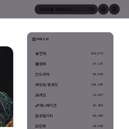
검색
카테고리
전체
449,073
영화
67,174
드라마
88,426
방송/동영상
134,190
게임
13,057
애니메이션
10,902
유틸리티
62,285
만화
39,082