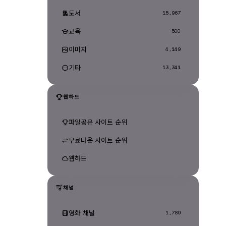
도서
15,967
교육
500
이미지
4,149
기타
13,341
웹하드
파일공유 사이트 순위
무료다운 사이트 순위
웹하드
채널
영화 채널
1,789