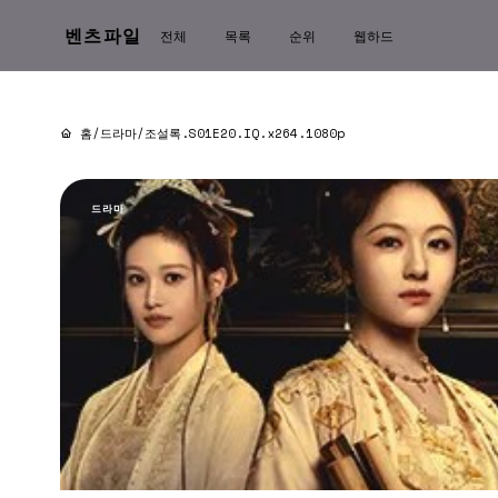
벤츠파일
전체
목록
순위
웹하드
홈
/
드라마
/
조설록.S01E20.IQ.x264.1080p
드라마