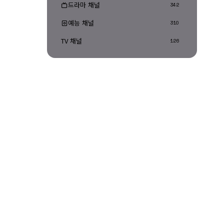
드라마 채널
342
예능 채널
310
TV 채널
126