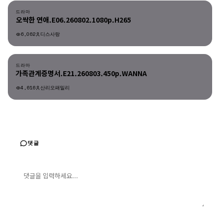
드라마
오싹한 연애.E06.260802.1080p.H265
6,062
디스사랑
드라마
드라마
가족관계증명서.E21.260803.450p.WANNA
4,616
산리오패밀리
댓글
댓글 입력