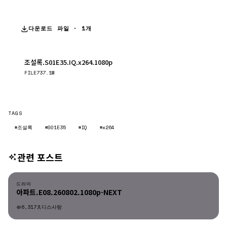
다운로드 파일 · 1개
조설록.S01E35.IQ.x264.1080p
다운로드
FILE
737.1M
TAGS
#조설록
#S01E35
#IQ
#x264
관련 포스트
드라마
드라마
아파트.E08.260802.1080p-NEXT
6,317
디스사랑
드라마