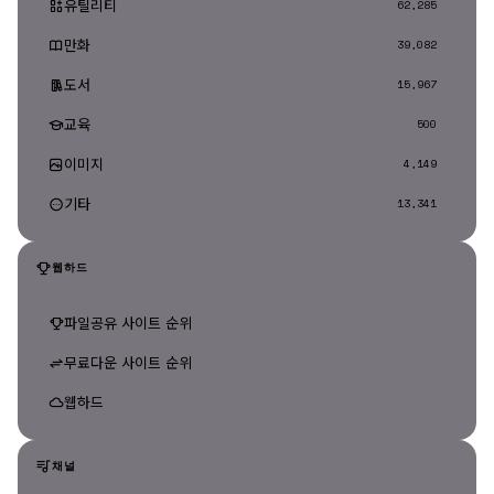
유틸리티
62,285
만화
39,082
도서
15,967
교육
500
이미지
4,149
기타
13,341
웹하드
파일공유 사이트 순위
무료다운 사이트 순위
웹하드
채널