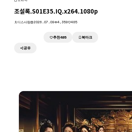
드라마
조설록.S01E35.IQ.x264.1080p
디스사랑
2026.07.09
4,359
485
추천
북마크
다운로드
485
공유