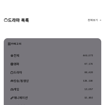
댓글 등록
드라마 목록
전체보기 →
카테고리
전체
449,073
영화
67,174
드라마
88,426
방송/동영상
134,190
게임
13,057
애니메이션
10,902