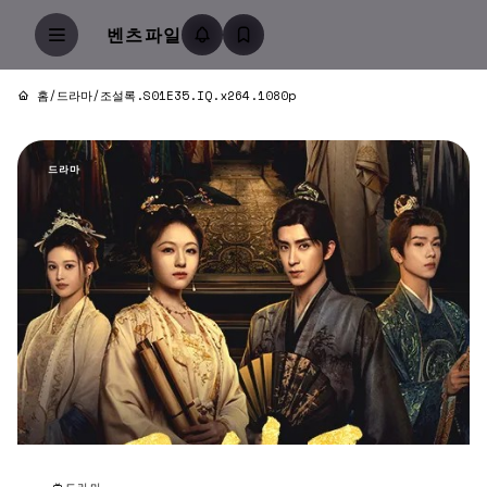
벤츠파일
홈
/
드라마
/
조설록.S01E35.IQ.x264.1080p
드라마