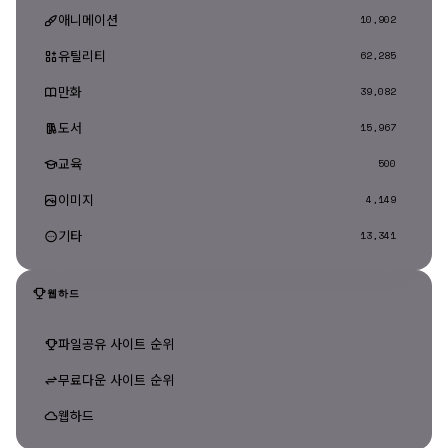
애니메이션
10,902
유틸리티
62,285
만화
39,082
도서
15,967
교육
500
이미지
4,149
기타
13,341
웹하드
파일공유 사이트 순위
무료다운 사이트 순위
웹하드