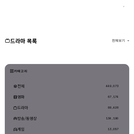
댓글 등록
드라마 목록
전체보기 →
카테고리
전체
449,073
영화
67,174
드라마
88,426
방송/동영상
134,190
게임
13,057