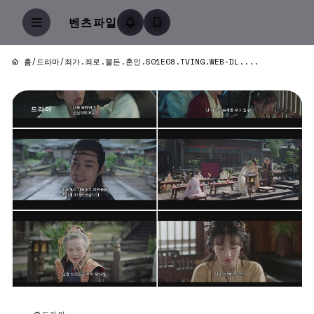
벤츠파일
홈
/
드라마
/
죄가.죄로.물든.혼인.S01E08.TVING.WEB-DL....
드라마