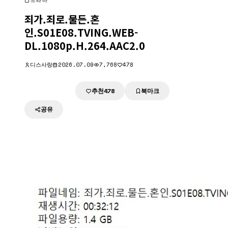
드라마
죄가.죄로.물든.혼
인.S01E08.TVING.WEB-
DL.1080p.H.264.AAC2.0
디스사랑
2026.07.09
7,768
478
추천
북마크
다운로드
478
공유