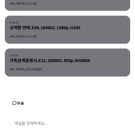
6,309
디스사랑
드라마
드라마
오싹한 연애.E06.260802.1080p.H265
6,061
디스사랑
드라마
드라마
가족관계증명서.E21.260803.450p.WANNA
4,616
산리오패밀리
댓글
댓글 입력