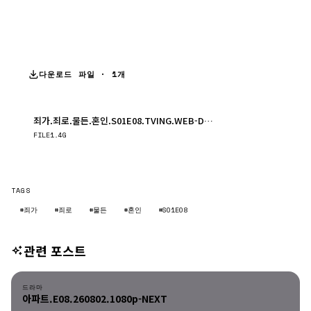
다운로드 파일 · 1개
죄가.죄로.물든.혼인.S01E08.TVING.WEB-DL.1080p.H.264.AAC2.0
다운로드
FILE
1.4G
TAGS
#죄가
#죄로
#물든
#혼인
#S01E08
관련 포스트
드라마
드라마
아파트.E08.260802.1080p-NEXT