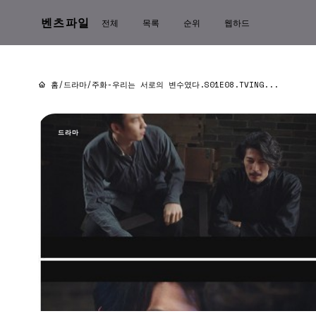
벤츠파일
전체
목록
순위
웹하드
홈
/
드라마
/
주화-우리는 서로의 변수였다.S01E08.TVING...
드라마