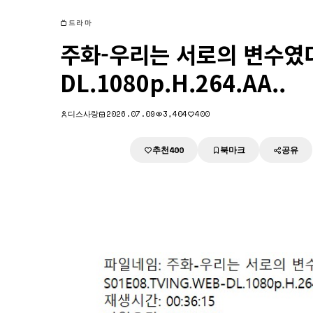
드라마
주화-우리는 서로의 변수였다.
DL.1080p.H.264.AA..
디스사랑
2026.07.09
3,404
400
추천
북마크
공유
다운로드
400