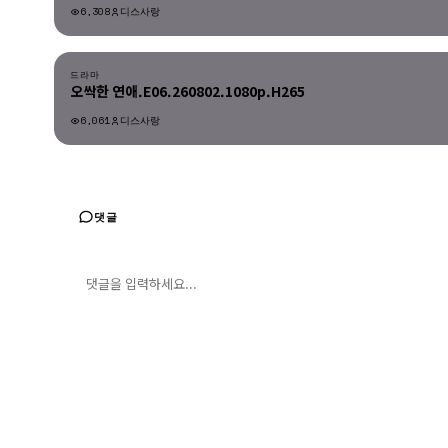
6,308
디스사랑
드라마
드라마
오싹한 연애.E06.260802.1080p.H265
6,061
디스사랑
드라마
댓글
댓글 입력
댓글 등록