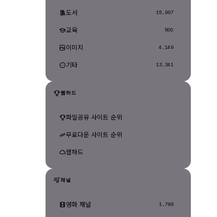
도서
15,967
교육
500
이미지
4,149
기타
13,341
웹하드
파일공유 사이트 순위
무료다운 사이트 순위
웹하드
채널
영화 채널
1,789