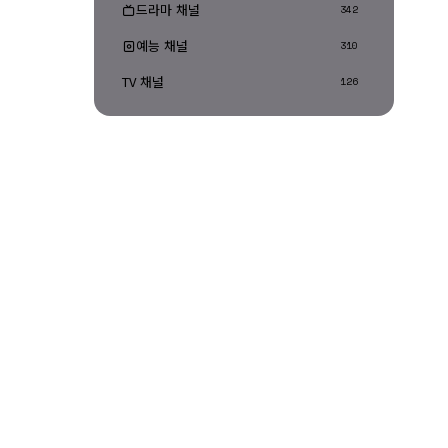
드라마 채널
342
예능 채널
310
TV 채널
126