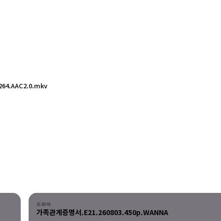
64.AAC2.0.mkv
다운로드
드라마
가족관계증명서.E21.260803.450p.WANNA