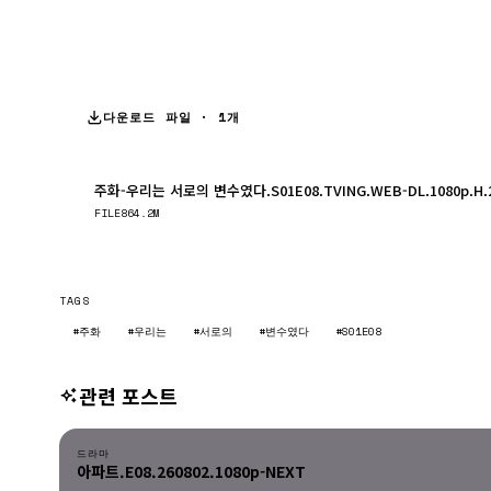
다운로드 파일 · 1개
주화-우리는 서로의 변수였다.S01E08.TVING.WEB-DL.1080p.H.2
FILE
864.2M
TAGS
#주화
#우리는
#서로의
#변수였다
#S01E08
관련 포스트
드라마
드라마
아파트.E08.260802.1080p-NEXT