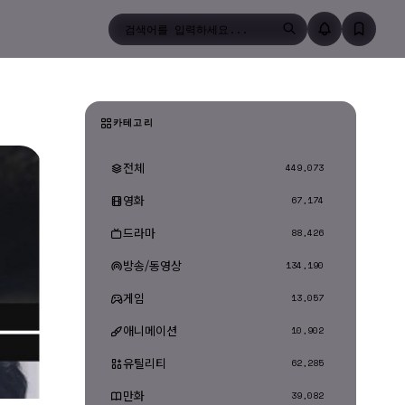
검색
카테고리
전체
449,073
영화
67,174
드라마
88,426
방송/동영상
134,190
게임
13,057
애니메이션
10,902
유틸리티
62,285
만화
39,082