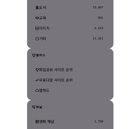
도서
15,967
교육
500
이미지
4,149
기타
13,341
웹하드
파일공유 사이트 순위
무료다운 사이트 순위
웹하드
채널
영화 채널
1,789