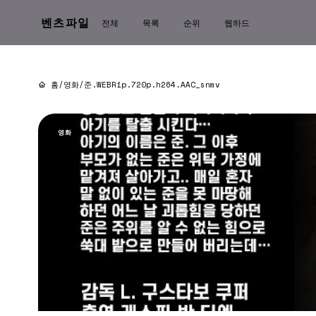
벤츠파일
전체
목록
순위
웹하드
홈
/
영화
/
준.WEBRip.720p.h264.AAC_snmv
영화