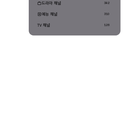
드라마 채널
342
예능 채널
310
TV 채널
126