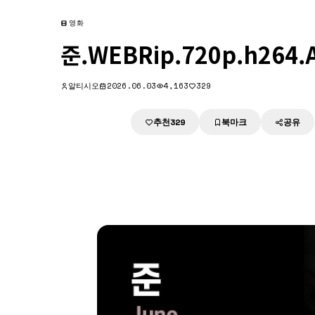
영화
준.WEBRip.720p.h264
알티시오
2026.06.03
4,163
329
추천
북마크
공유
다운로드
329