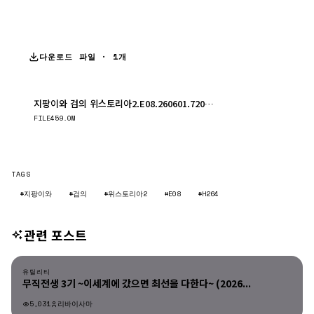
다운로드 파일 · 1개
지팡이와 검의 위스토리아2.E08.260601.720p.H264-F1RST.mp4
다운로드
FILE
459.0M
TAGS
#지팡이와
#검의
#위스토리아2
#E08
#H264
관련 포스트
유틸리티
유틸리티
무직전생 3기 ~이세계에 갔으면 최선을 다한다~ (2026...
5,031
리바이사마