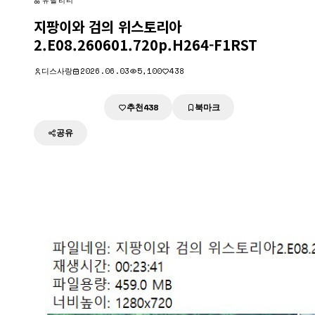
유틸리티
지팡이와 검의 위스토리아
2.E08.260601.720p.H264-F1RST
디스사랑
2026.06.03
5,100
438
추천
북마크
다운로드
438
공유