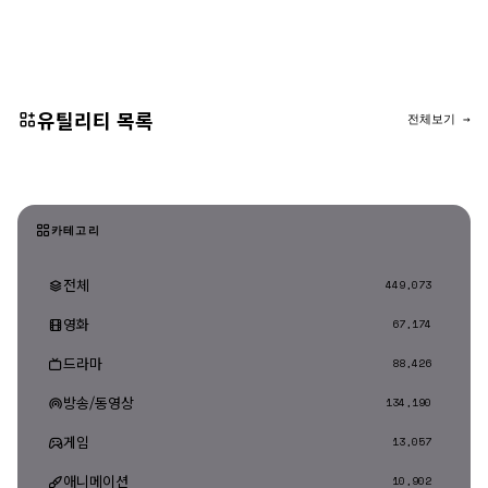
댓글 등록
유틸리티 목록
전체보기 →
카테고리
전체
449,073
영화
67,174
드라마
88,426
방송/동영상
134,190
게임
13,057
애니메이션
10,902