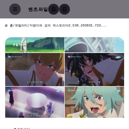
벤츠파일
홈
/
유틸리티
/
지팡이와 검의 위스토리아2.E08.260601.720...
유틸리티