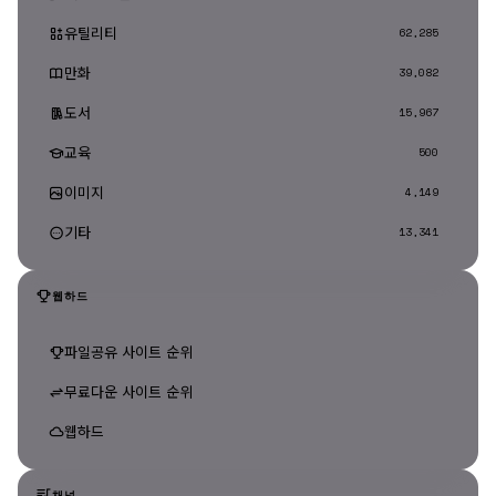
유틸리티
62,285
만화
39,082
도서
15,967
교육
500
이미지
4,149
기타
13,341
웹하드
파일공유 사이트 순위
무료다운 사이트 순위
웹하드
채널