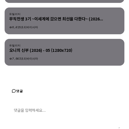
유틸리티
유틸리티
무직전생 3기 ~이세계에 갔으면 최선을 다한다~ (2026...
6,415
리바이사마
유틸리티
유틸리티
오니의 신부 (2026) - 05 (1280x720)
7,643
리바이사마
댓글
댓글 입력