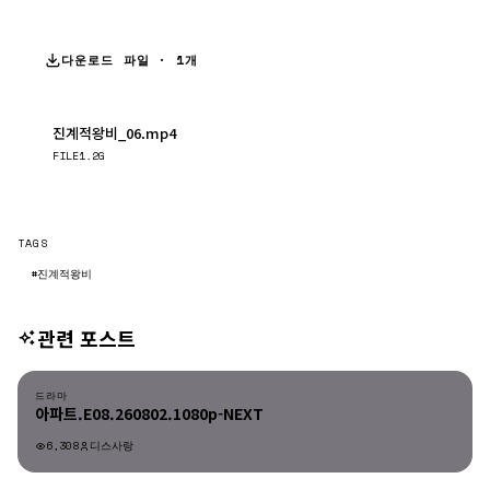
다운로드 파일 · 1개
진계적왕비_06.mp4
다운로드
FILE
1.2G
TAGS
#진계적왕비
관련 포스트
드라마
드라마
아파트.E08.260802.1080p-NEXT
6,308
디스사랑
드라마