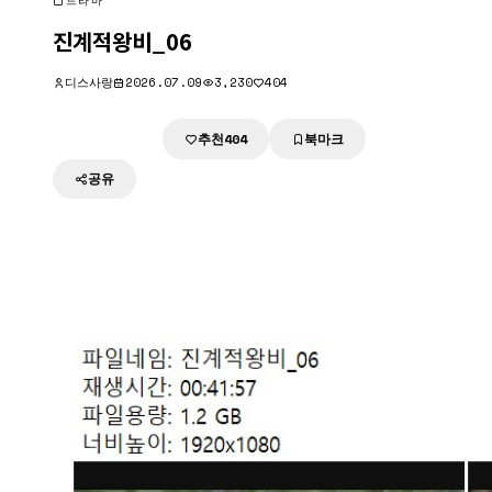
드라마
진계적왕비_06
디스사랑
2026.07.09
3,230
404
추천
북마크
다운로드
404
공유