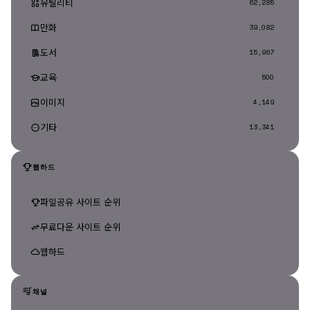
유틸리티
62,285
만화
39,082
도서
15,967
교육
500
이미지
4,149
기타
13,341
웹하드
파일공유 사이트 순위
무료다운 사이트 순위
웹하드
채널