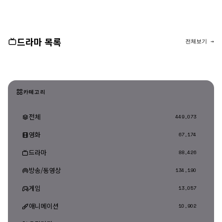
댓글 등록
드라마 목록
전체보기 →
카테고리
전체
449,073
영화
67,174
드라마
88,426
방송/동영상
134,190
게임
13,057
애니메이션
10,902