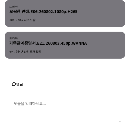
드라마
오싹한 연애.E06.260802.1080p.H265
6,060
디스사랑
드라마
드라마
가족관계증명서.E21.260803.450p.WANNA
4,614
산리오패밀리
댓글
댓글 입력