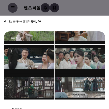
벤츠파일
홈
/
드라마
/
진계적왕비_06
드라마