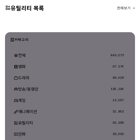
유틸리티 목록
전체보기 →
카테고리
전체
449,073
영화
67,174
드라마
88,426
방송/동영상
134,190
게임
13,057
애니메이션
10,902
유틸리티
62,285
만화
39,082