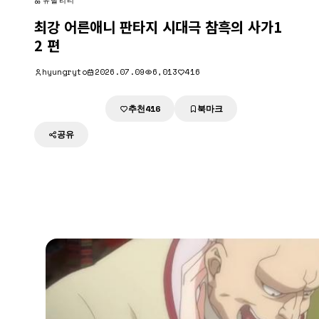
유틸리티
최강 어른애니 판타지 시대극 참흑의 사가1
2 편
hyungryto
2026.07.09
6,013
416
추천
북마크
다운로드
416
공유