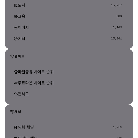
도서
15,967
교육
500
이미지
4,149
기타
13,341
웹하드
파일공유 사이트 순위
무료다운 사이트 순위
웹하드
채널
영화 채널
1,789