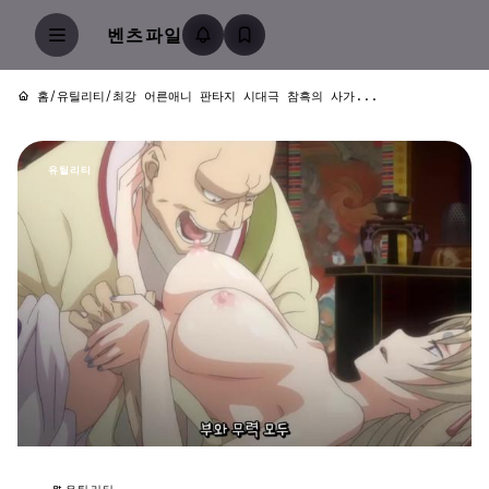
벤츠파일
홈
/
유틸리티
/
최강 어른애니 판타지 시대극 참흑의 사가...
유틸리티