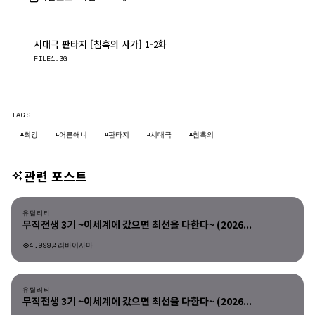
시대극 판타지 [침흑의 사가] 1-2화
다운로드
FILE
1.3G
TAGS
#최강
#어른애니
#판타지
#시대극
#참흑의
관련 포스트
유틸리티
유틸리티
무직전생 3기 ~이세계에 갔으면 최선을 다한다~ (2026...
4,999
리바이사마
유틸리티
유틸리티
무직전생 3기 ~이세계에 갔으면 최선을 다한다~ (2026...