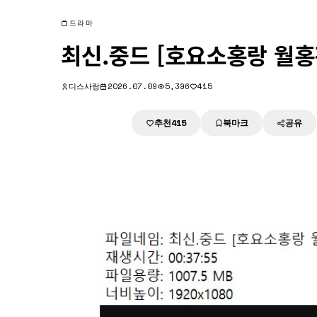
드라마
최신.중드 [호요소홍랑 월홍
디스사랑
2026.07.09
5,396
415
추천
북마크
공유
다운로드
415