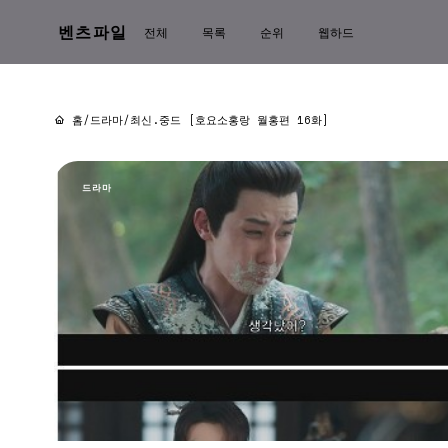
벤츠파일
전체
목록
순위
웹하드
홈
/
드라마
/
최신.중드 [호요소홍랑 월홍편 16화]
드라마