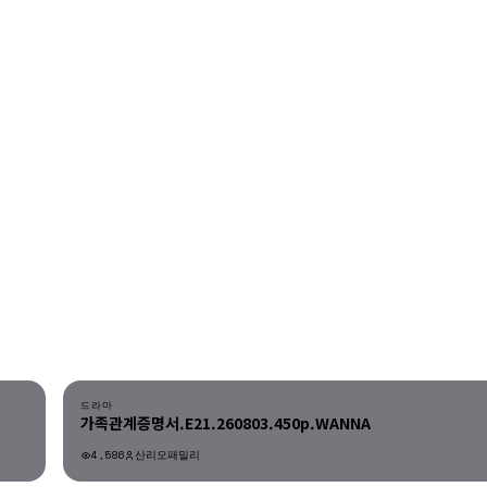
다운로드
드라마
가족관계증명서.E21.260803.450p.WANNA
4,586
산리오패밀리