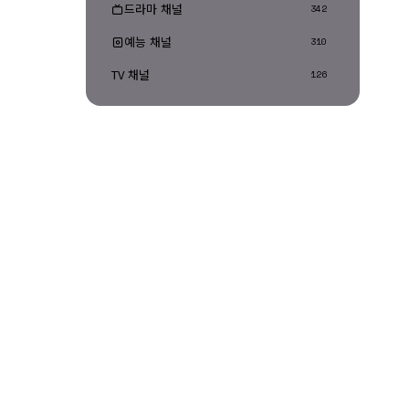
드라마 채널
342
예능 채널
310
TV 채널
126