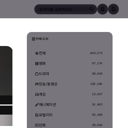
검색
카테고리
전체
449,073
영화
67,174
드라마
88,426
방송/동영상
134,190
게임
13,057
애니메이션
10,902
유틸리티
62,285
만화
39,082