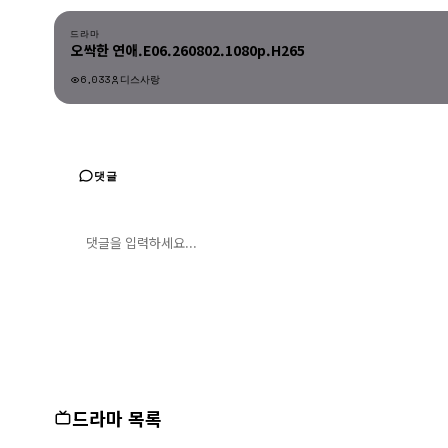
드라마
오싹한 연애.E06.260802.1080p.H265
6,033
디스사랑
드라마
댓글
댓글 입력
댓글 등록
드라마 목록