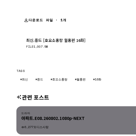
다운로드 파일 · 1개
최신.중드 [호요소홍랑 월홍편 16화]
FILE
1,007.5M
TAGS
#최신
#중드
#호요소홍랑
#월홍편
#16화
관련 포스트
드라마
드라마
아파트.E08.260802.1080p-NEXT
6,277
디스사랑
드라마