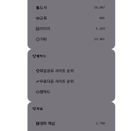
도서
15,967
교육
500
이미지
4,149
기타
13,341
웹하드
파일공유 사이트 순위
무료다운 사이트 순위
웹하드
채널
영화 채널
1,789