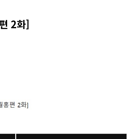
편 2화]