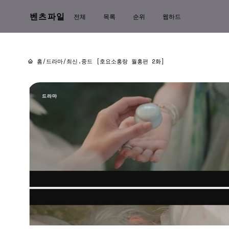
벤츠파일
전체
목록
순위
웹하드
홈
/
드라마
/
최신.중드 [호요소홍랑 월홍편 2화]
드라마