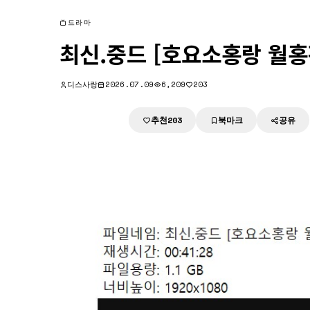
드라마
최신.중드 [호요소홍랑 월홍
디스사랑
2026.07.09
6,209
203
추천
북마크
공유
다운로드
203