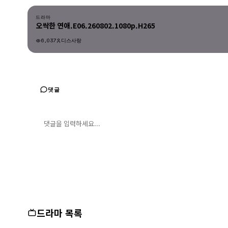
드라마
오싹한 연애.E06.260802.1080p.H265
6,037
디스사랑
드라마
댓글
댓글 입력
댓글 등록
드라마 목록