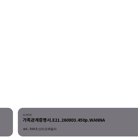
다운로드
드라마
가족관계증명서.E21.260803.450p.WANNA
4,589
산리오패밀리