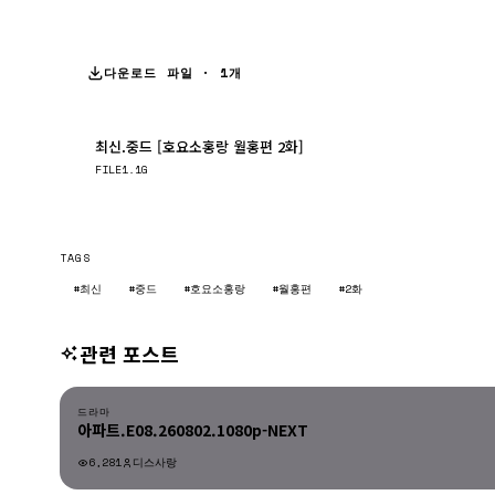
다운로드 파일 · 1개
최신.중드 [호요소홍랑 월홍편 2화]
FILE
1.1G
TAGS
#최신
#중드
#호요소홍랑
#월홍편
#2화
관련 포스트
드라마
드라마
아파트.E08.260802.1080p-NEXT
6,281
디스사랑
드라마