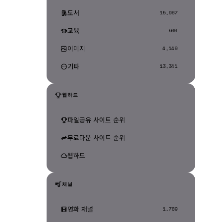
도서
15,967
교육
500
이미지
4,149
기타
13,341
웹하드
파일공유 사이트 순위
무료다운 사이트 순위
웹하드
채널
영화 채널
1,789