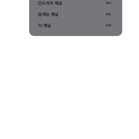
드라마 채널
342
예능 채널
310
TV 채널
126