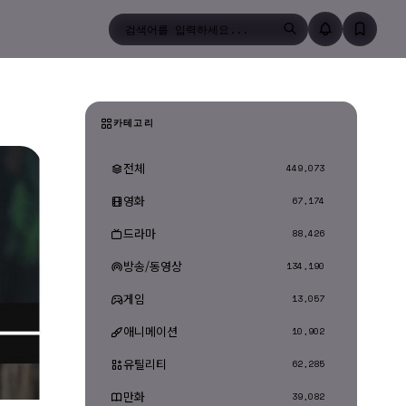
검색
카테고리
전체
449,073
영화
67,174
드라마
88,426
방송/동영상
134,190
게임
13,057
애니메이션
10,902
유틸리티
62,285
만화
39,082