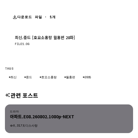
다운로드 파일 · 1개
최신.중드 [호요소홍랑 월홍편 28화]
다운로드
FILE
1.0G
TAGS
#최신
#중드
#호요소홍랑
#월홍편
#28화
관련 포스트
드라마
드라마
아파트.E08.260802.1080p-NEXT
6,317
디스사랑
드라마