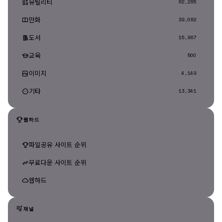
유틸리티
62,285
만화
39,082
도서
15,967
교육
500
이미지
4,149
기타
13,341
웹하드
파일공유 사이트 순위
무료다운 사이트 순위
웹하드
채널