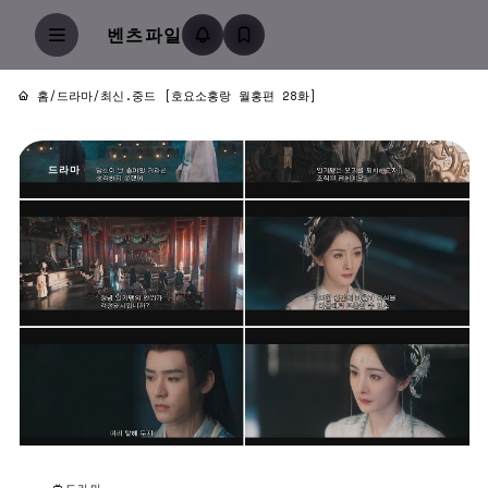
벤츠파일
홈
/
드라마
/
최신.중드 [호요소홍랑 월홍편 28화]
드라마