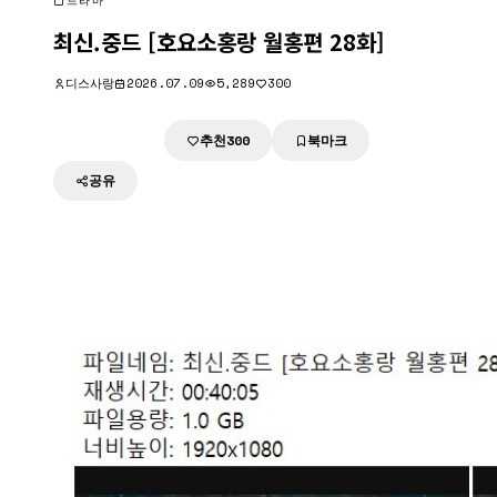
드라마
최신.중드 [호요소홍랑 월홍편 28화]
디스사랑
2026.07.09
5,289
300
추천
북마크
다운로드
300
공유