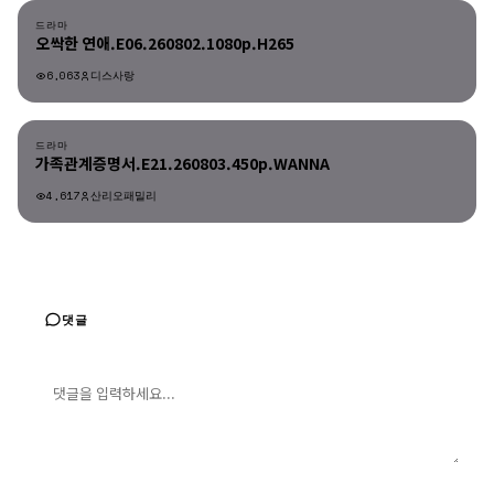
드라마
오싹한 연애.E06.260802.1080p.H265
6,063
디스사랑
드라마
드라마
가족관계증명서.E21.260803.450p.WANNA
4,617
산리오패밀리
댓글
댓글 입력