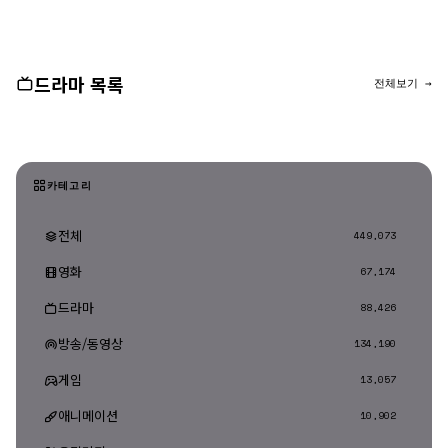
댓글 등록
드라마 목록
전체보기 →
카테고리
전체
449,073
영화
67,174
드라마
88,426
방송/동영상
134,190
게임
13,057
애니메이션
10,902