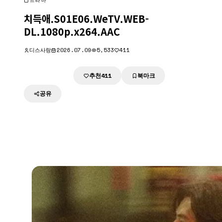
드라마
치득애.S01E06.WeTV.WEB-
DL.1080p.x264.AAC
디스사랑
2026.07.09
5,533
411
추천
북마크
다운로드
411
공유