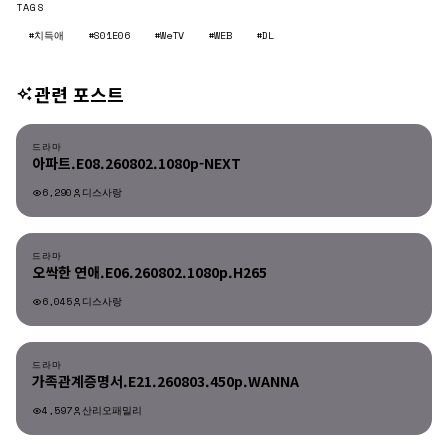
TAGS
#치득애
#S01E06
#WeTV
#WEB
#DL
관련 포스트
드라마
드라마
아파트.E08.260802.1080p-NEXT
6,290
디스사랑
드라마
드라마
오싹한 연애.E06.260802.1080p.H265
6,045
디스사랑
드라마
드라마
가족관계증명서.E21.260803.450p.WANNA
4,597
산리오패밀리