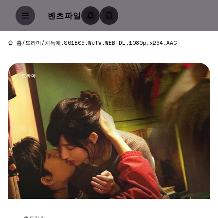
벤츠파일
홈
/
드라마
/
치득애.S01E06.WeTV.WEB-DL.1080p.x264.AAC
드라마