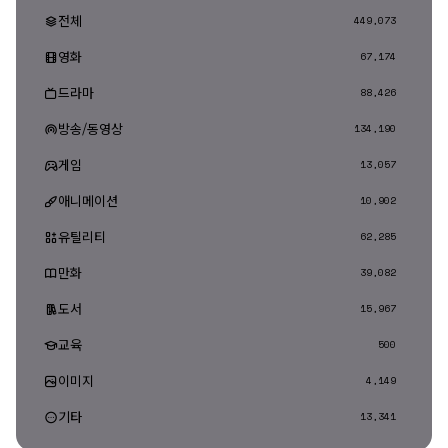
전체
449,073
영화
67,174
드라마
88,426
방송/동영상
134,190
게임
13,057
애니메이션
10,902
유틸리티
62,285
만화
39,082
도서
15,967
교육
500
이미지
4,149
기타
13,341