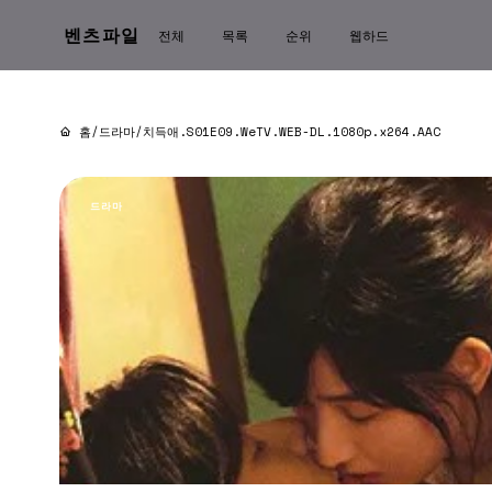
벤츠파일
전체
목록
순위
웹하드
홈
/
드라마
/
치득애.S01E09.WeTV.WEB-DL.1080p.x264.AAC
드라마