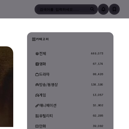
검색
카테고리
전체
449,073
영화
67,174
드라마
88,426
방송/동영상
134,190
게임
13,057
애니메이션
10,902
유틸리티
62,285
만화
39,082