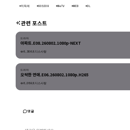
#치득애
#S01E09
#WeTV
#WEB
#DL
관련 포스트
드라마
드라마
아파트.E08.260802.1080p-NEXT
6,306
디스사랑
드라마
드라마
오싹한 연애.E06.260802.1080p.H265
6,059
디스사랑
드라마
댓글
댓글 입력