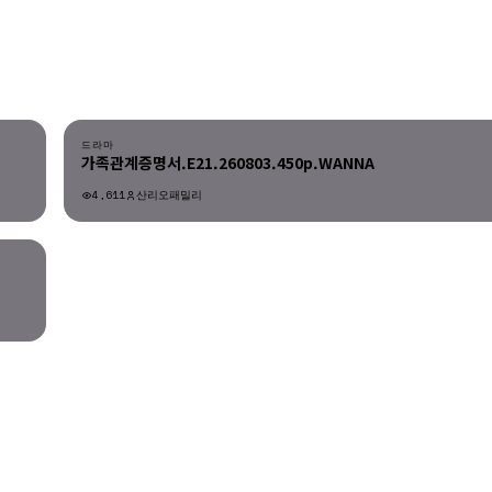
드라마
가족관계증명서.E21.260803.450p.WANNA
4,611
산리오패밀리