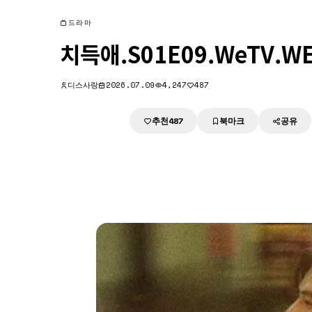
드라마
치득애.S01E09.WeTV.WE
디스사랑
2026.07.09
4,247
487
추천
북마크
공유
다운로드
487