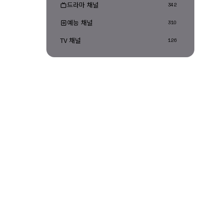
드라마 채널
342
예능 채널
310
TV 채널
126