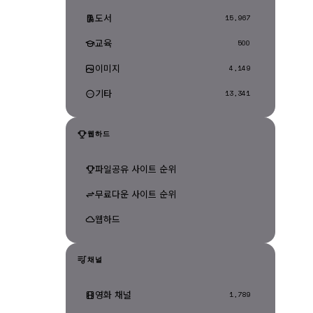
도서
15,967
교육
500
이미지
4,149
기타
13,341
웹하드
파일공유 사이트 순위
무료다운 사이트 순위
웹하드
채널
영화 채널
1,789