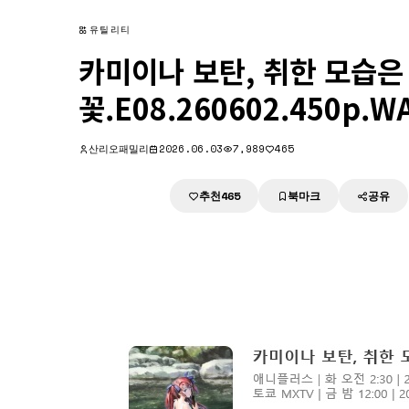
유틸리티
카미이나 보탄, 취한 모습은
꽃.E08.260602.450p.W
산리오패밀리
2026.06.03
7,989
465
추천
북마크
공유
다운로드
465