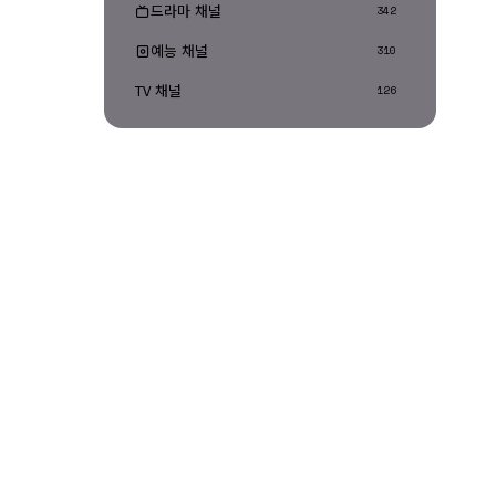
드라마 채널
342
예능 채널
310
TV 채널
126