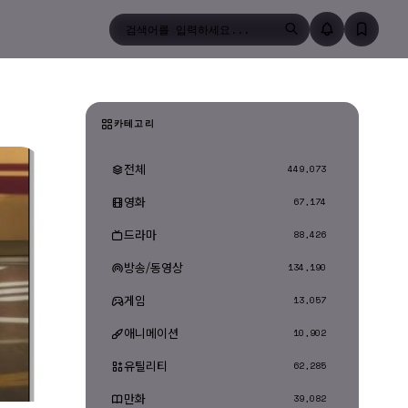
검색
카테고리
전체
449,073
영화
67,174
드라마
88,426
방송/동영상
134,190
게임
13,057
애니메이션
10,902
유틸리티
62,285
만화
39,082