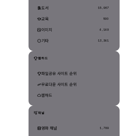
도서
15,967
교육
500
이미지
4,149
기타
13,341
웹하드
파일공유 사이트 순위
무료다운 사이트 순위
웹하드
채널
영화 채널
1,789