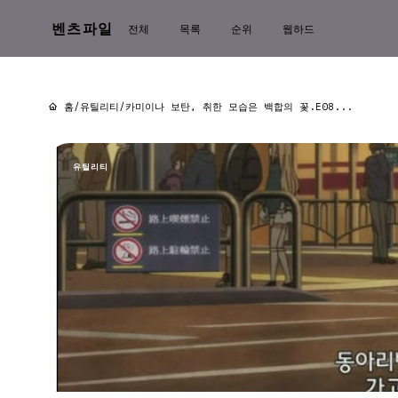
벤츠파일
전체
목록
순위
웹하드
홈
/
유틸리티
/
카미이나 보탄, 취한 모습은 백합의 꽃.E08...
유틸리티