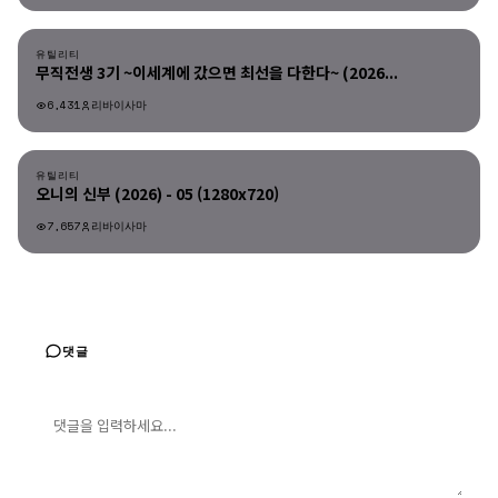
유틸리티
유틸리티
무직전생 3기 ~이세계에 갔으면 최선을 다한다~ (2026...
6,431
리바이사마
유틸리티
유틸리티
오니의 신부 (2026) - 05 (1280x720)
7,657
리바이사마
댓글
댓글 입력