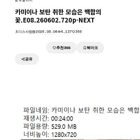
유틸리티
카미이나 보탄 취한 모습은 백합의
꽃.E08.260602.720p-NEXT
디스사랑
2026.06.04
4,137
366
추천
북마크
다운로드
366
공유