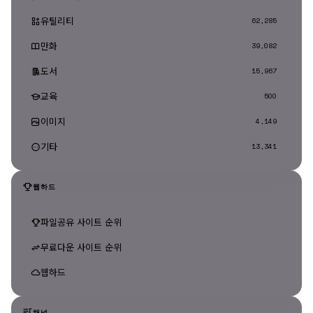
유틸리티
62,285
만화
39,082
도서
15,967
교육
500
이미지
4,149
기타
13,341
웹하드
파일공유 사이트 순위
무료다운 사이트 순위
웹하드
채널