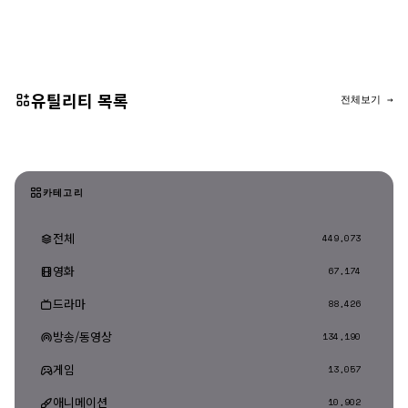
댓글 등록
유틸리티 목록
전체보기 →
카테고리
전체
449,073
영화
67,174
드라마
88,426
방송/동영상
134,190
게임
13,057
애니메이션
10,902