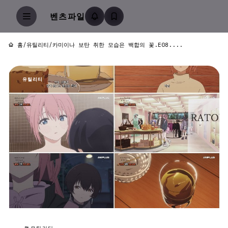
벤츠파일
홈
/
유틸리티
/
카미이나 보탄 취한 모습은 백합의 꽃.E08....
유틸리티