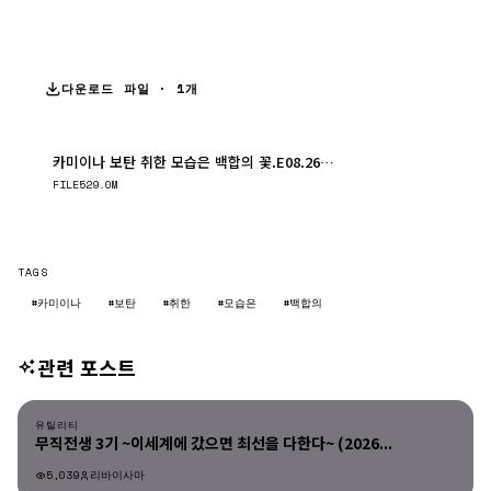
다운로드 파일 · 1개
카미이나 보탄 취한 모습은 백합의 꽃.E08.260602.720p-NEXT.mp4
다운로드
FILE
529.0M
TAGS
#카미이나
#보탄
#취한
#모습은
#백합의
관련 포스트
유틸리티
유틸리티
무직전생 3기 ~이세계에 갔으면 최선을 다한다~ (2026...
5,039
리바이사마